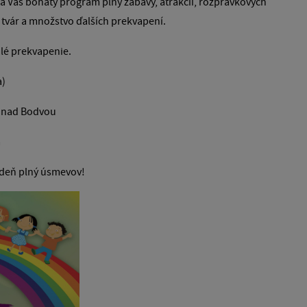
á Vás bohatý program plný zábavy, atrakcií, rozprávkových
 tvár a množstvo ďalších prekvapení.
lé prekvapenie.
a)
i nad Bodvou
a
ý deň plný úsmevov!