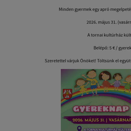
Minden gyermek egy apró megelpetés
2026. május 31. (vasár
A tornai kultúrház kül
Belépő: 5 € / gyere
Szeretettel várjuk Önöket! Töltsünk el együtt