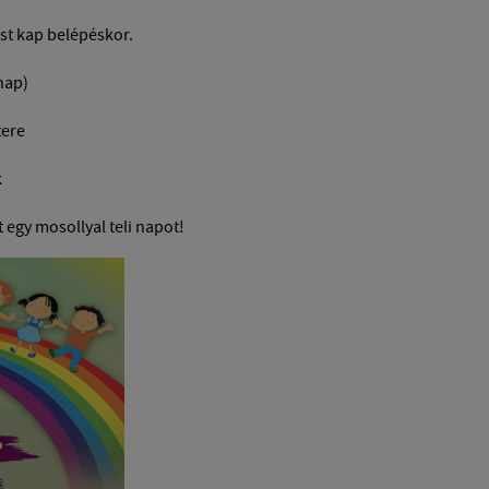
t kap belépéskor.
nap)
tere
k
 egy mosollyal teli napot!