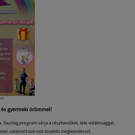
al és gyermeki örömmel!
. Gazdag program várja a résztvevőket, tele vidámsággal,
ssel, valamint sok-sok további meglepetéssel.