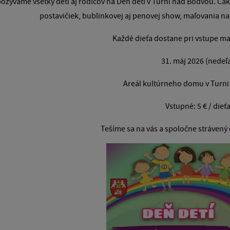
ozývame všetky deti aj rodičov na Deň detí v Turni nad Bodvou. Čak
postavičiek, bublinkovej aj penovej show, maľovania na
Každé dieťa dostane pri vstupe ma
31. máj 2026 (nedeľ
Areál kultúrneho domu v Turn
Vstupné: 5 € / dieť
Tešíme sa na vás a spoločne stráven