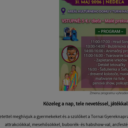
Közeleg a nap, tele nevetéssel, játékk
etettel meghívjuk a gyermekeket és a szülőket a Tornai Gyereknapra
attrakciókkal, mesehősökkel, buborék- és habshow-val, arcfesté