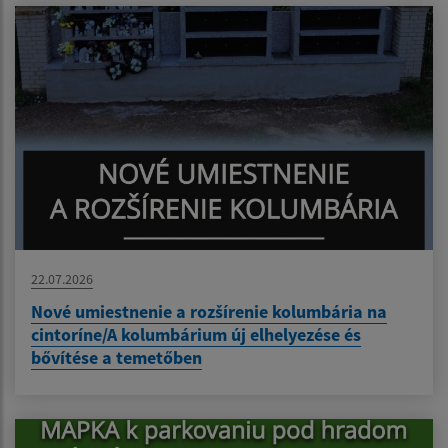
22.07.2026
Nové umiestnenie a rozšírenie kolumbária na
cintoríne/A kolumbárium új elhelyezése és
bővítése a temetőben