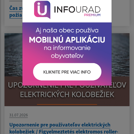
Čas zvýšeného nebezpečenstva vzniku
požiaru/Fokozottan tűzveszélyes időszak
31.07.2026
Upozornenie pre používateľov elektrických
kolobežiek / Figyelmeztetés elektromos roller-