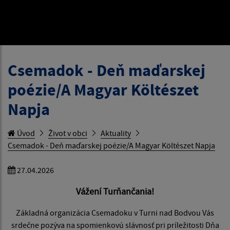
Csemadok - Deň maďarskej
poézie/A Magyar Költészet
Napja
Úvod
Život v obci
Aktuality
Csemadok - Deň maďarskej poézie/A Magyar Költészet Napja
27.04.2026
Vážení Turňančania!
Základná organizácia Csemadoku v Turni nad Bodvou Vás
srdečne pozýva na spomienkovú slávnosť pri príležitosti Dňa