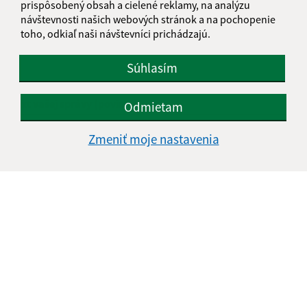
prispôsobený obsah a cielené reklamy, na analýzu
návštevnosti našich webových stránok a na pochopenie
toho, odkiaľ naši návštevníci prichádzajú.
E-mailová adresa (povinné)
Súhlasím
Text vašej správy (povinné)
Odmietam
Zmeniť moje nastavenia
Oboznámil som sa so
spracúvaním osobných
údajov
Google reCaptcha Response
Odoslať správu