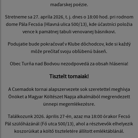
maďarskej poézie.
Stretneme sa 27. apríla 2026, t. j. dnes o 18:00 hod. pri rodnom
dome Pála Fecsóa (Hlavná ulica 500/13), kde účastníci položia
vence k pamätnej tabuli venovanej básnikovi.
Podujatie bude pokračovať v Klube dôchodcov, kde si každý
môže prečítať svoju obľúbenú báseň.
Obec Turňa nad Bodvou nezodpovedá za obsah hlásenia!
Tisztelt tornaiak!
A Csemadok tornai alapszervezete sok szeretettel meghívja
Önöket a Magyar Költészet Napja alkalmából megrendezett
ünnepi megemlékezésre.
Találkozunk 2026. április 27-én, azaz ma 18:00 órakor Fecsó
Pál szülőházánál (Fő utca 500/13), ahol a résztvevők elhelyezik
koszorúikat a költő tiszteletére állított emléktáblánál.