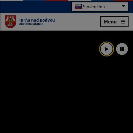
Slovenčina
Turňa nad Bodvou
Menu
Oficiálna stránka