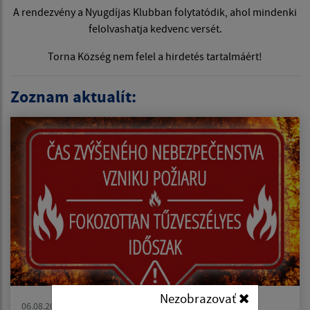
A rendezvény a Nyugdíjas Klubban folytatódik, ahol mindenki
felolvashatja kedvenc versét.
Torna Község nem felel a hirdetés tartalmáért!
Zoznam aktualít:
Nezobrazovať
06.08.2026