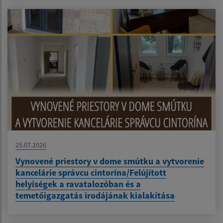
25.07.2026
Vynovené priestory v dome smútku a vytvorenie
kancelárie správcu cintorína/Felújított
helyiségek a ravatalozóban és a
temetőigazgatás irodájának kialakítása