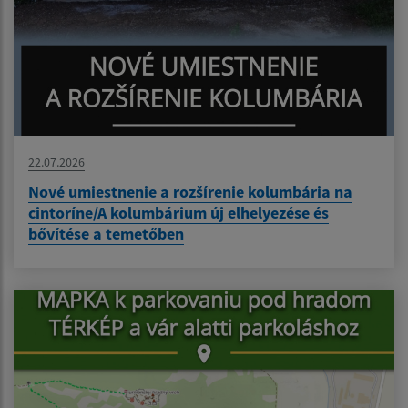
22.07.2026
Nové umiestnenie a rozšírenie kolumbária na
cintoríne/A kolumbárium új elhelyezése és
bővítése a temetőben