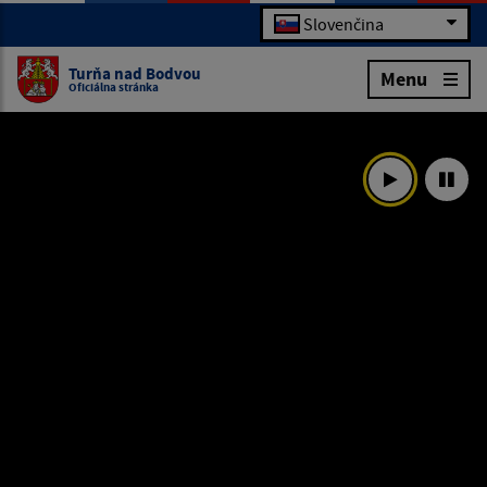
Slovenčina
Turňa nad Bodvou
Menu
Oficiálna stránka