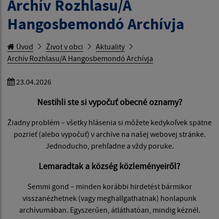
Archív Rozhlasu/A
Hangosbemondó Archívja
Úvod
Život v obci
Aktuality
Archív Rozhlasu/A Hangosbemondó Archívja
23.04.2026
Nestihli ste si vypočuť obecné oznamy?
Žiadny problém – všetky hlásenia si môžete kedykoľvek spätne
pozrieť (alebo vypočuť) v archíve na našej webovej stránke.
Jednoducho, prehľadne a vždy poruke.
Lemaradtak a község közleményeiről?
Semmi gond – minden korábbi hirdetést bármikor
visszanézhetnek (vagy meghallgathatnak) honlapunk
archívumában. Egyszerűen, átláthatóan, mindig kéznél.