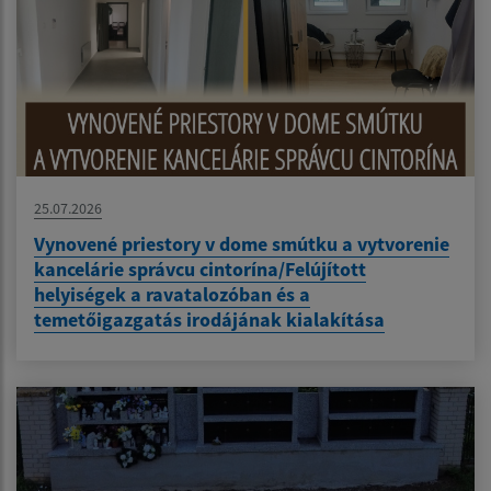
25.07.2026
Vynovené priestory v dome smútku a vytvorenie
kancelárie správcu cintorína/Felújított
helyiségek a ravatalozóban és a
temetőigazgatás irodájának kialakítása