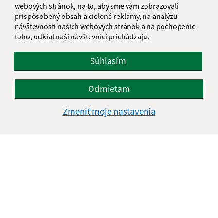
webových stránok, na to, aby sme vám zobrazovali
prispôsobený obsah a cielené reklamy, na analýzu
Text vašej správy (povinné)
návštevnosti našich webových stránok a na pochopenie
toho, odkiaľ naši návštevníci prichádzajú.
Súhlasím
Odmietam
Oboznámil som sa so
spracúvaním osobných
Zmeniť moje nastavenia
údajov
Google reCaptcha Response
Odoslať správu
Úradné hodiny:
Deň
Čas doobeda
Čas poobede