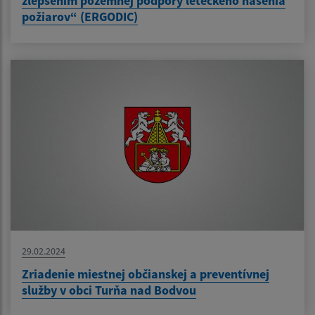
zlepšením pozemnej podpory leteckého hasenia
požiarov“ (ERGODIC)
29.02.2024
Zriadenie miestnej občianskej a preventívnej
služby v obci Turňa nad Bodvou