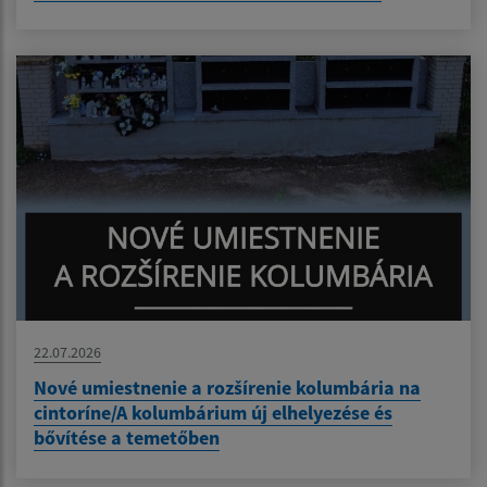
22.07.2026
Nové umiestnenie a rozšírenie kolumbária na
cintoríne/A kolumbárium új elhelyezése és
bővítése a temetőben