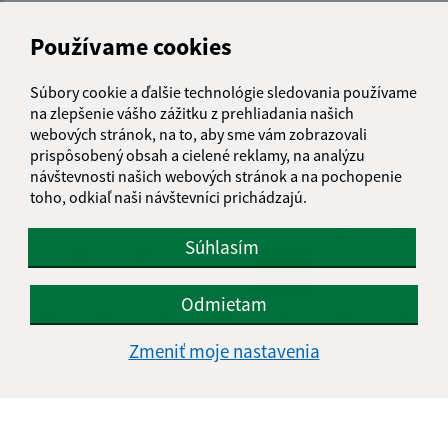
Piatok:
08:00 - 11:00
Používame cookies
Súbory cookie a ďalšie technológie sledovania používame
KALENDÁR
na zlepšenie vášho zážitku z prehliadania našich
webových stránok, na to, aby sme vám zobrazovali
AUGUST 2026
prispôsobený obsah a cielené reklamy, na analýzu
návštevnosti našich webových stránok a na pochopenie
PO
UT
ST
ŠT
PI
SO
NE
toho, odkiaľ naši návštevníci prichádzajú.
01
02
Súhlasím
03
04
05
06
07
08
09
Odmietam
10
11
12
13
14
15
16
Zmeniť moje nastavenia
17
18
19
20
21
22
23
24
25
26
27
28
29
30
31