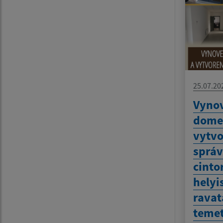
25.07.20
Vynov
dome
vytvo
sprá
cinto
helyi
ravat
temet