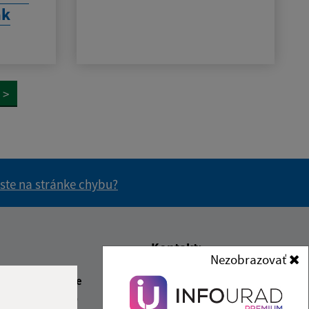
ak
>
 ste na stránke chybu?
vás užitočné?
e pre vás užitočné?
Kontakt:
Nezobrazovať
Obecný úrad Turňa nad
beda
Čas poobede
Bodvou
1:30
12:00 - 14:30