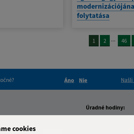
modernizációján
folytatása
...
1
2
46
itočné?
Našli
Áno
Nie
Boli tieto informácie pre 
Boli tieto informáci
Úradné hodiny:
Deň
Čas doo
adresa (povinné)
ame cookies
Pondelok:
08:00 - 1