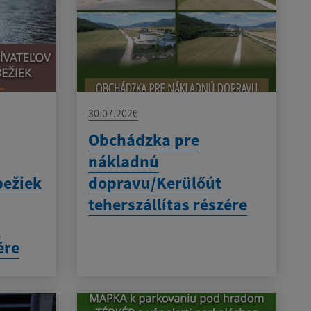
30.07.2026
Obchádzka pre
nákladnú
bežiek
dopravu/Kerülőút
teherszállítas részére
-
ére