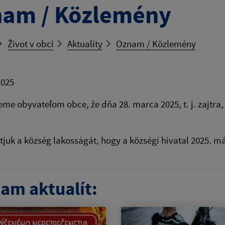
am / Közlemény
Život v obci
Aktuality
Oznam / Közlemény
2025
e obyvateľom obce, že dňa 28. marca 2025, t. j. zajtra
tjuk a község lakosságát, hogy a községi hivatal 2025. má
am aktualít: