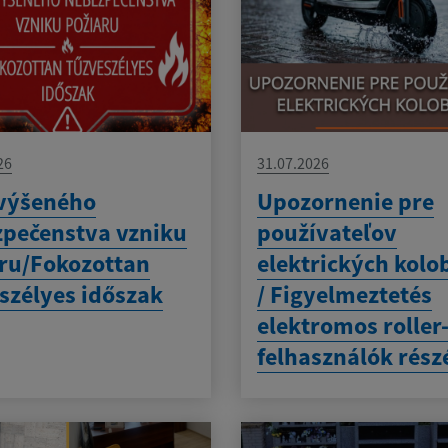
26
31.07.2026
výšeného
Upozornenie pre
pečenstva vzniku
používateľov
ru/Fokozottan
elektrických kolo
szélyes időszak
/ Figyelmeztetés
elektromos roller
felhasználók rész