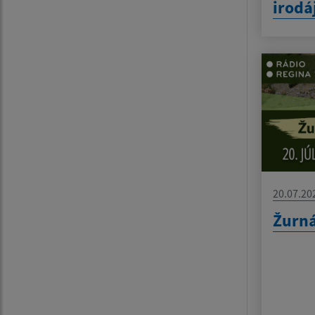
irodá
20.07.20
Žurná