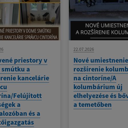
26
22.07.2026
ené priestory v
Nové umiestnenie
 smútku a
rozšírenie kolum
renie kancelárie
na cintoríne/A
vcu
kolumbárium új
rína/Felújított
elhelyezése és bő
ségek a
a temetőben
alozóban és a
őigazgatás