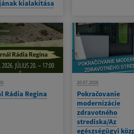
jának kialakítása
26
20.07.2026
l Rádia Regina
Pokračovanie
modernizácie
zdravotného
strediska/Az
egészségügyi köz