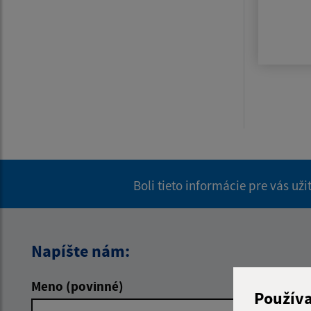
Boli tieto informácie pre vás už
Napíšte nám:
Meno (povinné)
E-mailová 
Použív