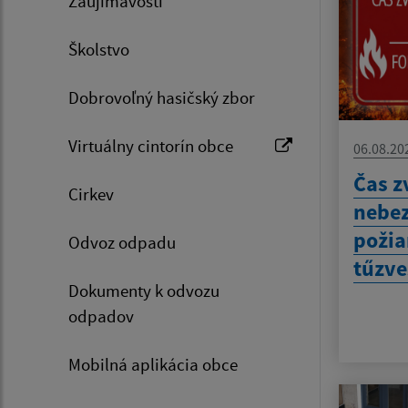
Zaujímavosti
Školstvo
Dobrovoľný hasičský zbor
Virtuálny cintorín obce
06.08.20
Čas z
Cirkev
nebez
požia
Odvoz odpadu
tűzve
Dokumenty k odvozu
odpadov
Mobilná aplikácia obce