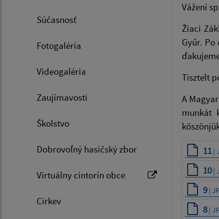
Vážení s
Súčasnosť
Žiaci Zá
Gyűr. Po 
Fotogaléria
ďakujeme
Videogaléria
Tisztelt 
Zaujímavosti
A Magyar 
munkát k
Školstvo
köszönjük
Dobrovoľný hasičský zbor
11
| 
10
| 
Virtuálny cintorín obce
9
| J
Cirkev
8
| J