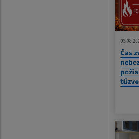
06.08.20
Čas z
nebez
požia
tűzve