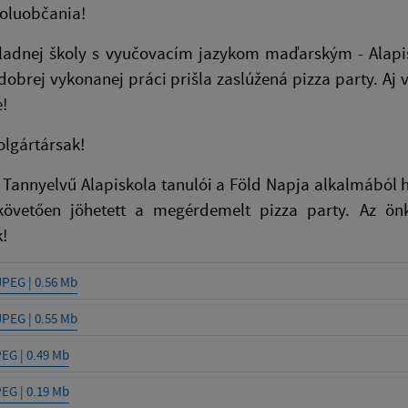
poluobčania!
kladnej školy s vyučovacím jazykom maďarským - Alapi
dobrej vykonanej práci prišla zaslúžená pizza party. 
!
polgártársak!
Tannyelvű Alapiskola tanulói a Föld Napja alkalmából h
övetően jöhetett a megérdemelt pizza party. Az ön
!
JPEG | 0.56 Mb
JPEG | 0.55 Mb
PEG | 0.49 Mb
PEG | 0.19 Mb