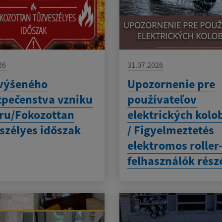
26
31.07.2026
výšeného
Upozornenie pre
pečenstva vzniku
používateľov
ru/Fokozottan
elektrických kolo
szélyes időszak
/ Figyelmeztetés
elektromos roller
felhasználók rész