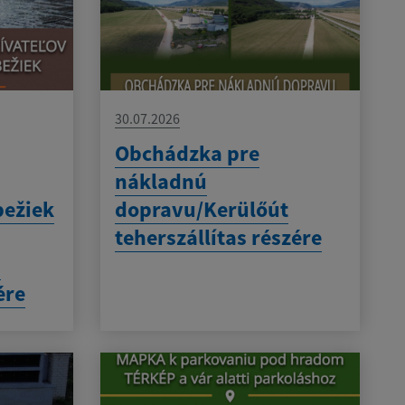
30.07.2026
Obchádzka pre
nákladnú
bežiek
dopravu/Kerülőút
teherszállítas részére
-
ére