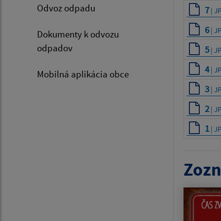
Odvoz odpadu
7
| J
6
| J
Dokumenty k odvozu
odpadov
5
| J
4
| J
Mobilná aplikácia obce
3
| J
2
| J
1
| J
Zozn