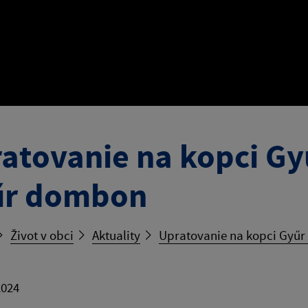
atovanie na kopci Gyű
űr dombon
Život v obci
Aktuality
Upratovanie na kopci Gyűr
2024