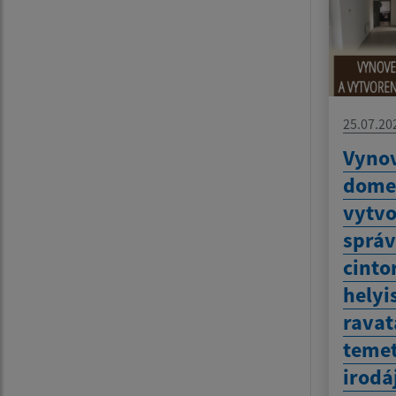
25.07.20
Vynov
dome
vytvo
sprá
cinto
helyi
ravat
temet
irodá