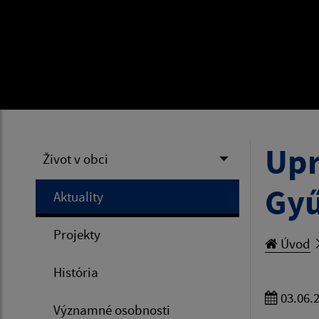
Upr
Život v obci
Gy
Aktuality
Projekty
Úvod
História
03.06.
Významné osobnosti