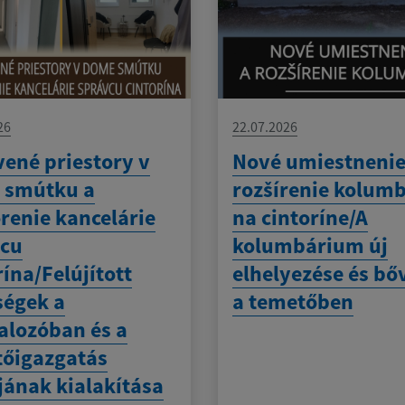
26
22.07.2026
ené priestory v
Nové umiestnenie
 smútku a
rozšírenie kolum
renie kancelárie
na cintoríne/A
vcu
kolumbárium új
rína/Felújított
elhelyezése és bő
ségek a
a temetőben
alozóban és a
őigazgatás
jának kialakítása