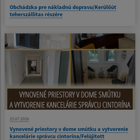
Obchádzka pre nákladnú dopravu/Kerülőút
teherszállítas részére
25.07.2026
Vynovené priestory v dome smútku a vytvorenie
kancelárie správcu cintorína/Felújított