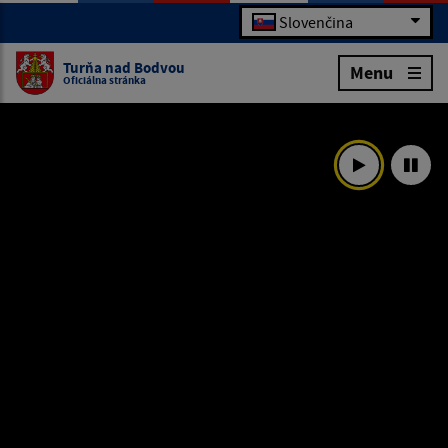
Slovenčina
Turňa nad Bodvou
Menu
Oficiálna stránka