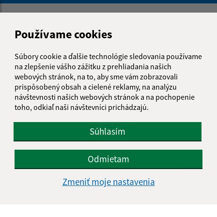
Napíšte nám:
Používame cookies
Meno (povinné)
Súbory cookie a ďalšie technológie sledovania používame
na zlepšenie vášho zážitku z prehliadania našich
webových stránok, na to, aby sme vám zobrazovali
E-mailová adresa (povinné)
prispôsobený obsah a cielené reklamy, na analýzu
návštevnosti našich webových stránok a na pochopenie
toho, odkiaľ naši návštevníci prichádzajú.
Text vašej správy (povinné)
Súhlasím
Odmietam
Zmeniť moje nastavenia
Oboznámil som sa so
spracúvaním osobných
údajov