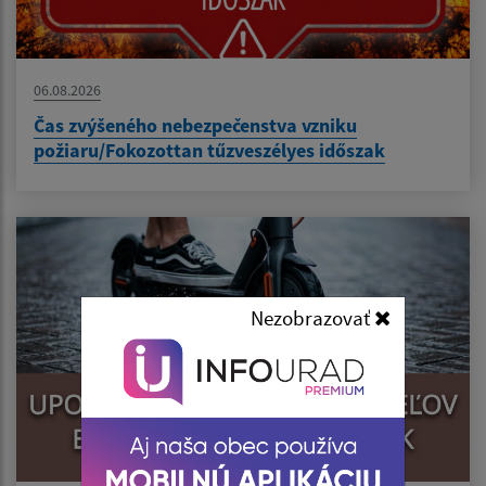
06.08.2026
Čas zvýšeného nebezpečenstva vzniku
požiaru/Fokozottan tűzveszélyes időszak
Nezobrazovať