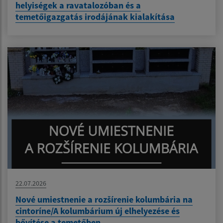
helyiségek a ravatalozóban és a
temetőigazgatás irodájának kialakítása
22.07.2026
Nové umiestnenie a rozšírenie kolumbária na
cintoríne/A kolumbárium új elhelyezése és
bővítése a temetőben