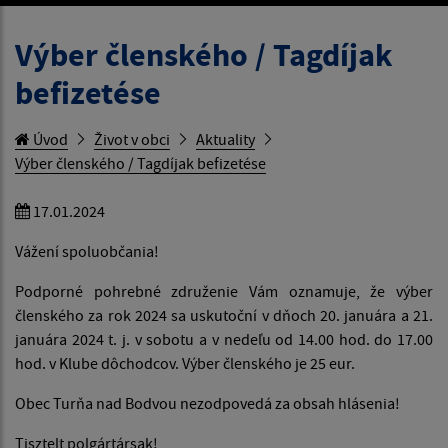
Výber členského / Tagdíjak
befizetése
Úvod
Život v obci
Aktuality
Výber členského / Tagdíjak befizetése
17.01.2024
Vážení spoluobčania!
Podporné pohrebné združenie Vám oznamuje, že výber
členského za rok 2024 sa uskutoční v dňoch 20. januára a 21.
januára 2024 t. j. v sobotu a v nedeľu od 14.00 hod. do 17.00
hod. v Klube dôchodcov. Výber členského je 25 eur.
Obec Turňa nad Bodvou nezodpovedá za obsah hlásenia!
Tisztelt polgártársak!