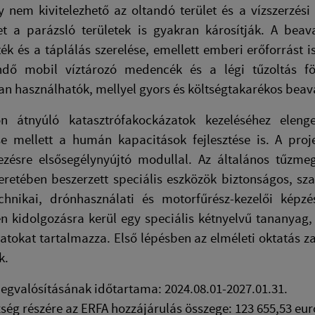
 nem kivitelezhető az oltandó terület és a vízszerzési
et a parázsló területek is gyakran károsítják. A bea
ék és a táplálás szerelése, emellett emberi erőforrást 
ndő mobil víztározó medencék és a légi tűzoltás föl
n használhatók, mellyel gyors és költségtakarékos beava
n átnyúló katasztrófakockázatok kezeléséhez elenge
se mellett a humán kapacitások fejlesztése is. A proj
zésre elsősegélynyújtó modullal. Az általános tűzmege
eretében beszerzett speciális eszközök biztonságos, s
echnikai, drónhasználati és motorfűrész-kezelői képz
n kidolgozásra kerül egy speciális kétnyelvű tananyag, a
atokat tartalmazza. Első lépésben az elméleti oktatás za
k.
egvalósításának időtartama: 2024.08.01-2027.01.31.
ség részére az ERFA hozzájárulás összege: 123 655,53 eur