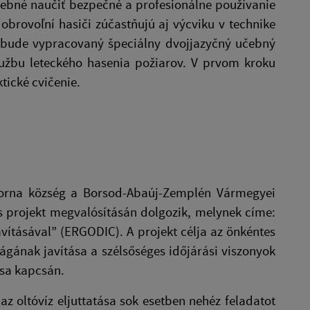
trebné naučiť bezpečné a profesionálne používanie
obrovoľní hasiči zúčastňujú aj výcviku v technike
te bude vypracovaný špeciálny dvojjazyčný učebný
užbu leteckého hasenia požiarov. V prvom kroku
tické cvičenie.
Torna község a Borsod-Abaúj-Zemplén Vármegyei
s projekt megvalósításán dolgozik, melynek címe:
avításával” (ERGODIC). A projekt célja az önkéntes
ságának javítása a szélsőséges időjárási viszonyok
tása kapcsán.
 az oltóvíz eljuttatása sok esetben nehéz feladatot