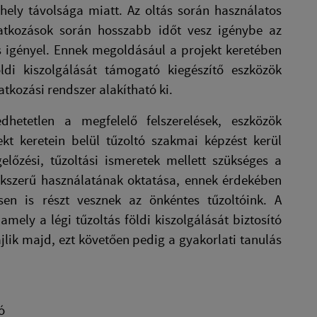
 hely távolsága miatt. Az oltás során használatos
vatkozások során hosszabb időt vesz igénybe az
is igényel. Ennek megoldásául a projekt keretében
di kiszolgálását támogató kiegészítő eszközök
tkozási rendszer alakítható ki.
dhetetlen a megfelelő felszerelések, eszközök
ekt keretein belül tűzoltó szakmai képzést kerül
lőzési, tűzoltási ismeretek mellett szükséges a
zakszerű használatának oktatása, ennek érdekében
ésen is részt vesznek az önkéntes tűzoltóink. A
mely a légi tűzoltás földi kiszolgálását biztosító
jlik majd, ezt követően pedig a gyakorlati tanulás
ó