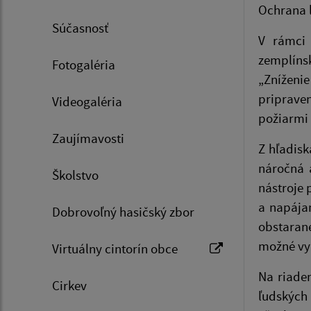
Ochrana l
Súčasnosť
V rámci 
zemplíns
Fotogaléria
„Zníženi
priprave
Videogaléria
požiarmi
Zaujímavosti
Z hľadisk
náročná 
Školstvo
nástroje 
a napájan
Dobrovoľný hasičský zbor
obstaran
možné vy
Virtuálny cintorín obce
Na riaden
Cirkev
ľudských