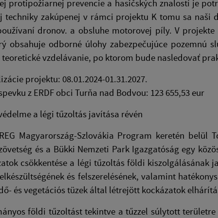
j protipožiarnej prevencie a hasičských znalostí je po
j techniky zakúpenej v rámci projektu K tomu sa naši d
 používaní dronov. a obsluhe motorovej píly. V projek
orý obsahuje odborné úlohy zabezpečujúce pozemnú sl
teoretické vzdelávanie, po ktorom bude nasledovať prak
izácie projektu: 08.01.2024-01.31.2027.
spevku z ERDF obci Turňa nad Bodvou: 123 655,53 eur
védelme a légi tűzoltás javítása révén
REG Magyarország-Szlovákia Program keretén belül 
zövetség és a Bükki Nemzeti Park Igazgatóság egy közö
atok csökkentése a légi tűzoltás földi kiszolgálásának j
felkészültségének és felszerelésének, valamint hatékony
dő- és vegetációs tüzek által létrejött kockázatok elhárí
nyos földi tűzoltást tekintve a tűzzel súlytott területre