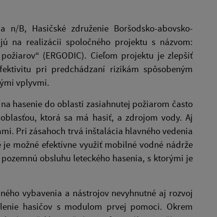
 n/B, Hasičské združenie Boršodsko-abovsko-
jú na realizácii spoločného projektu s názvom:
požiarov“ (ERGODIC). Cieľom projektu je zlepšiť
fektivitu pri predchádzaní rizikám spôsobeným
ými vplyvmi.
na hasenie do oblasti zasiahnutej požiarom často
blasťou, ktorá sa má hasiť, a zdrojom vody. Aj
ami. Pri zásahoch trvá inštalácia hlavného vedenia
ie je možné efektívne využiť mobilné vodné nádrže
 pozemnú obsluhu leteckého hasenia, s ktorými je
dného vybavenia a nástrojov nevyhnutné aj rozvoj
kolenie hasičov s modulom prvej pomoci. Okrem