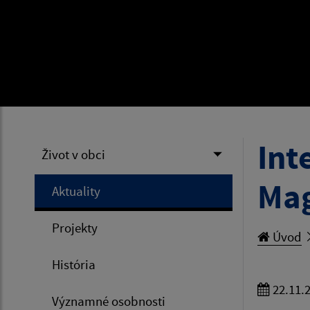
Int
Život v obci
Mag
Aktuality
Projekty
Úvod
História
22.11.
Významné osobnosti