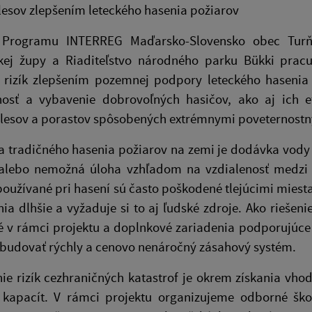
esov zlepšením leteckého hasenia požiarov
Programu INTERREG Maďarsko-Slovensko obec Turňa
kej župy a Riaditeľstvo národného parku Bükki pracu
e rizík zlepšením pozemnej podpory leteckého hasenia 
nosť a vybavenie dobrovoľných hasičov, ako aj ich e
 lesov a porastov spôsobených extrémnymi poveternostn
a tradičného hasenia požiarov na zemi je dodávka vody 
alebo nemožná úloha vzhľadom na vzdialenosť medzi o
používané pri hasení sú často poškodené tlejúcimi miest
ia dlhšie a vyžaduje si to aj ľudské zdroje. Ako riešen
é v rámci projektu a doplnkové zariadenia podporujúce
budovať rýchly a cenovo nenáročný zásahový systém.
ie rizík cezhraničných katastrof je okrem získania vho
 kapacít. V rámci projektu organizujeme odborné š