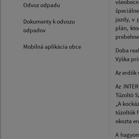
všeobecne
Odvoz odpadu
špeciálne
jazdy, v
Dokumenty k odvozu
plán, kt
odpadov
prebehne 
Mobilná aplikácia obce
Doba real
Výška prí
Az erdők 
Az INTER
Tűzoltó S
„A kockáz
tűzoltók 
okozta er
A hagyomá