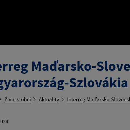
erreg Maďarsko-Slove
yarország-Szlovákia
Život v obci
Aktuality
Interreg Maďarsko-Slovensk
2024