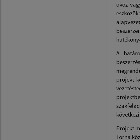
okoz vagy
eszközök
alapvezet
beszerze
hatékonya
A határo
beszerzé
megrende
projekt k
vezetést
projektbe
szakfelad
következi
Projekt m
Torna köz