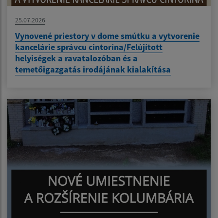
25.07.2026
Vynovené priestory v dome smútku a vytvorenie
kancelárie správcu cintorína/Felújított
helyiségek a ravatalozóban és a
temetőigazgatás irodájának kialakítása