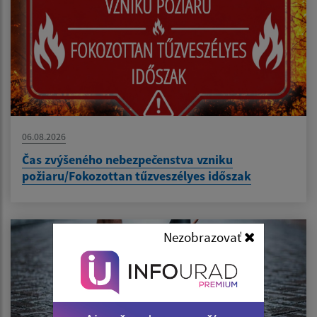
06.08.2026
Čas zvýšeného nebezpečenstva vzniku
požiaru/Fokozottan tűzveszélyes időszak
Nezobrazovať