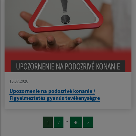
15.07.2026
Upozornenie na podozrivé konanie /
Figyelmeztetés gyanús tevékenységre
...
1
2
46
>