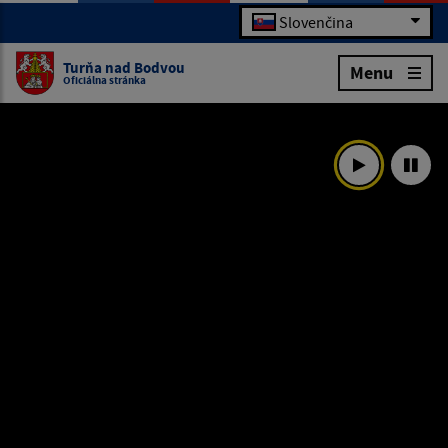
Slovenčina
Turňa nad Bodvou
Menu
Oficiálna stránka