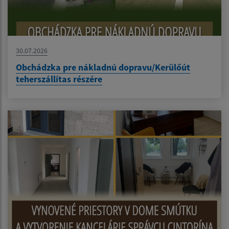
30.07.2026
Obchádzka pre nákladnú dopravu/Kerülőút
teherszállítas részére