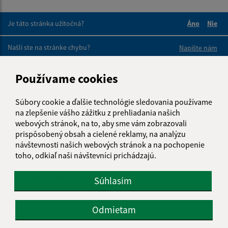
Je táto stránka užitočná?
Áno
Nie
Boli tieto 
Boli 
Našli ste na stránke chybu?
Napíšte nám
Používame cookies
Napíšte nám:
Meno (povinné)
Súbory cookie a ďalšie technológie sledovania používame
na zlepšenie vášho zážitku z prehliadania našich
webových stránok, na to, aby sme vám zobrazovali
prispôsobený obsah a cielené reklamy, na analýzu
E-mailová adresa (povinné)
návštevnosti našich webových stránok a na pochopenie
toho, odkiaľ naši návštevníci prichádzajú.
Text vašej správy (povinné)
Súhlasím
Odmietam