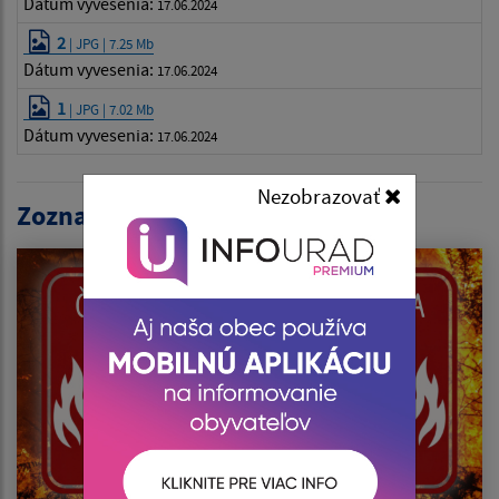
Dátum vyvesenia:
17.06.2024
2
| JPG | 7.25 Mb
Dátum vyvesenia:
17.06.2024
1
| JPG | 7.02 Mb
Dátum vyvesenia:
17.06.2024
Nezobrazovať
Zoznam aktualít: