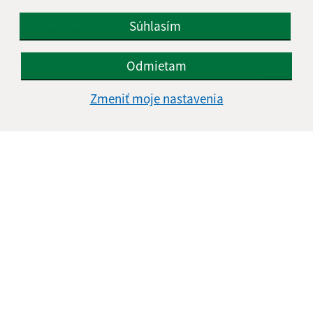
Napíšte nám:
Súhlasím
Meno (povinné)
Odmietam
E-mailová adresa (povinné)
Zmeniť moje nastavenia
Text vašej správy (povinné)
Oboznámil som sa so
spracúvaním osobných
údajov
Google reCaptcha Response
Odoslať správu