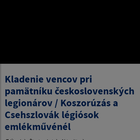
Kladenie vencov pri
pamätníku československých
legionárov / Koszorúzás a
Csehszlovák légiósok
emlékművénél