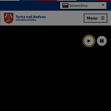
Slovenčina
Turňa nad Bodvou
Menu
Oficiálna stránka