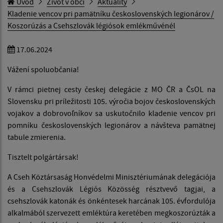
Úvod
Život v obci
Aktuality
Kladenie vencov pri pamätníku československých legionárov /
Koszorúzás a Csehszlovák légiósok emlékművénél
17.06.2024
Vážení spoluobčania!
V rámci pietnej cesty českej delegácie z MO ČR a ČsOL na
Slovensku pri príležitosti 105. výročia bojov československých
vojakov a dobrovoľníkov sa uskutočnilo kladenie vencov pri
pomníku československých legionárov a návšteva pamätnej
tabule zmierenia.
Tisztelt polgártársak!
A Cseh Köztársaság Honvédelmi Minisztériumának delegációja
és a Csehszlovák Légiós Közösség résztvevő tagjai, a
csehszlovák katonák és önkéntesek harcának 105. évfordulója
alkalmából szervezett emléktúra keretében megkoszorúzták a