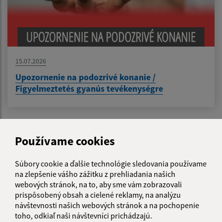
15.07.2026
Upozornenie na podozrivé konanie /
Figyelmeztetés gyanús tevékenységre
...
1
2
46
>
Používame cookies
Súbory cookie a ďalšie technológie sledovania používame
Je táto stránka užitočná?
Áno
Nie
na zlepšenie vášho zážitku z prehliadania našich
Boli tieto 
Boli 
webových stránok, na to, aby sme vám zobrazovali
prispôsobený obsah a cielené reklamy, na analýzu
Našli ste na stránke chybu?
Napíšte nám
návštevnosti našich webových stránok a na pochopenie
toho, odkiaľ naši návštevníci prichádzajú.