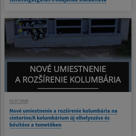
22.07.2026
Nové umiestnenie a rozšírenie kolumbária na
cintoríne/A kolumbárium új elhelyezése és
bővítése a temetőben