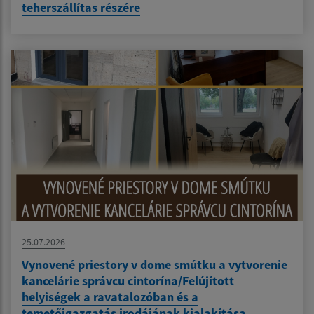
teherszállítas részére
25.07.2026
Vynovené priestory v dome smútku a vytvorenie
kancelárie správcu cintorína/Felújított
helyiségek a ravatalozóban és a
temetőigazgatás irodájának kialakítása