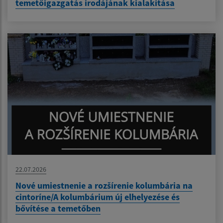
temetőigazgatás irodájának kialakítása
22.07.2026
Nové umiestnenie a rozšírenie kolumbária na
cintoríne/A kolumbárium új elhelyezése és
bővítése a temetőben