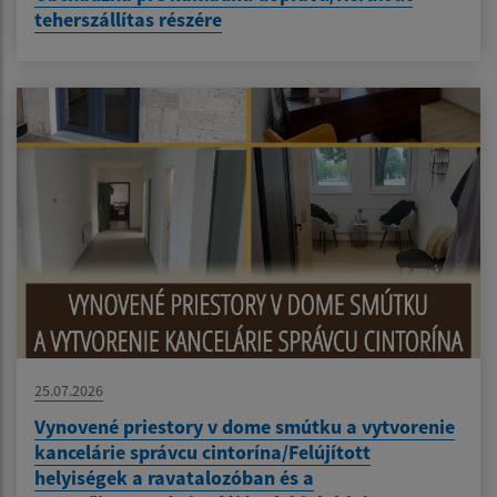
teherszállítas részére
25.07.2026
Vynovené priestory v dome smútku a vytvorenie
kancelárie správcu cintorína/Felújított
helyiségek a ravatalozóban és a