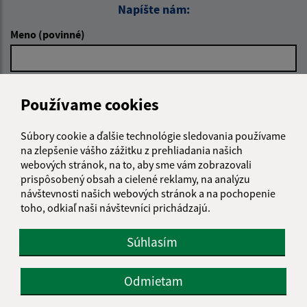
Napíšte nám:
Meno (povinné)
E-mailová adresa (povinné)
Používame cookies
Súbory cookie a ďalšie technológie sledovania používame
Text vašej správy (povinné)
na zlepšenie vášho zážitku z prehliadania našich
webových stránok, na to, aby sme vám zobrazovali
prispôsobený obsah a cielené reklamy, na analýzu
návštevnosti našich webových stránok a na pochopenie
toho, odkiaľ naši návštevníci prichádzajú.
Súhlasím
Oboznámil som sa so
spracúvaním osobných
údajov
Odmietam
Google reCaptcha Response