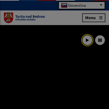
Slovenčina
Turňa nad Bodvou
Menu
Oficiálna stránka