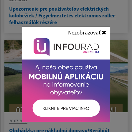
Upozornenie pre používateľov elektrických
kolobežiek / Figyelmeztetés elektromos roller-
felhasználók részére
Nezobrazovať
30.07.2026
Obchádzka pre nákladnú dopravu/Kerülőút