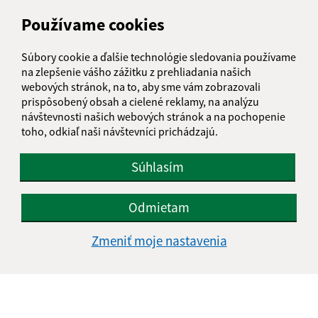
Používame cookies
Meno (povinné)
Súbory cookie a ďalšie technológie sledovania používame
na zlepšenie vášho zážitku z prehliadania našich
E-mailová adresa (povinné)
webových stránok, na to, aby sme vám zobrazovali
prispôsobený obsah a cielené reklamy, na analýzu
návštevnosti našich webových stránok a na pochopenie
toho, odkiaľ naši návštevníci prichádzajú.
Text vašej správy (povinné)
Súhlasím
Odmietam
Zmeniť moje nastavenia
Oboznámil som sa so
spracúvaním osobných
údajov
Google reCaptcha Response
Odoslať správu