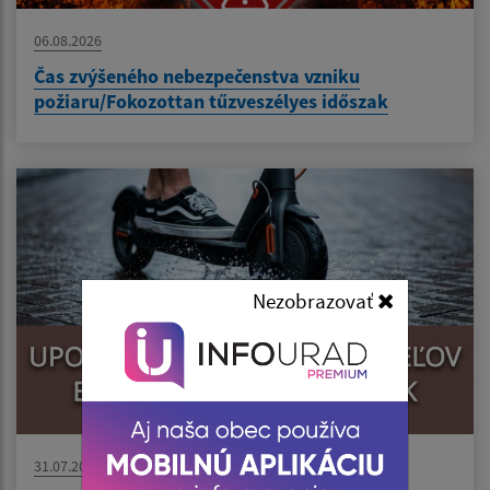
06.08.2026
Čas zvýšeného nebezpečenstva vzniku
požiaru/Fokozottan tűzveszélyes időszak
Nezobrazovať
31.07.2026