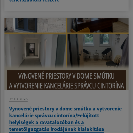
25.07.2026
Vynovené priestory v dome smútku a vytvorenie
kancelárie správcu cintorína/Felújított
helyiségek a ravatalozóban és a
temetőigazgatás irodájának kialakítása