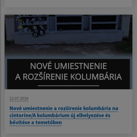
22.07.2026
Nové umiestnenie a rozšírenie kolumbária na
cintoríne/A kolumbárium új elhelyezése és
bővítése a temetőben