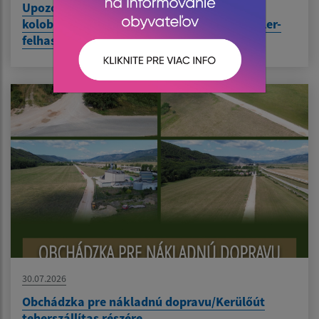
Upozornenie pre používateľov elektrických
kolobežiek / Figyelmeztetés elektromos roller-
felhasználók részére
30.07.2026
Obchádzka pre nákladnú dopravu/Kerülőút
teherszállítas részére