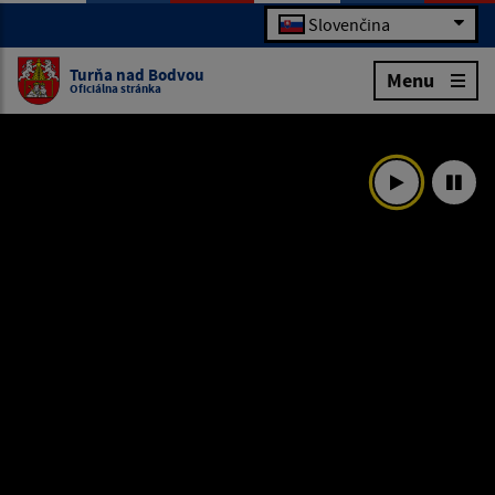
Slovenčina
Turňa nad Bodvou
Menu
Oficiálna stránka