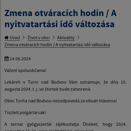
Zmena otváracích hodín / A
nyitvatartási idő változása
Úvod
Život v obci
Aktuality
Zmena otváracích hodín / A nyitvatartási idő változása
14.08.2024
Vážení spoluobčania!
Lekáreň v Turni nad Bodvou Vám oznamuje, že dňa 15.
augusta 2024, t. j. vo štvrtok bude zatvorená.
Obec Turňa nad Bodvou nezodpovedá za obsah hlásenia!
Tisztelt polgártársak!
A tornai gyógyszertár tájékoztatja Önöket, hogy 2024.
augusztus 15-én, azaz csütörtökön, zárva tart.