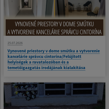
25.07.2026
Vynovené priestory v dome smútku a vytvorenie
kancelárie správcu cintorína/Felújított
helyiségek a ravatalozóban és a
temetőigazgatás irodájának kialakítása