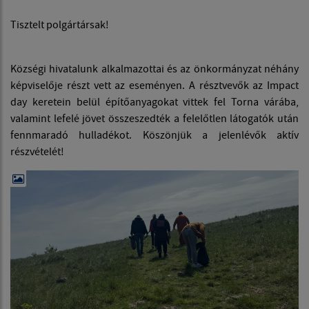
Tisztelt polgártársak!
Községi hivatalunk alkalmazottai és az önkormányzat néhány
képviselője részt vett az eseményen. A résztvevők az Impact
day keretein belül építőanyagokat vittek fel Torna várába,
valamint lefelé jövet összeszedték a felelőtlen látogatók után
fennmaradó hulladékot. Köszönjük a jelenlévők aktív
részvételét!