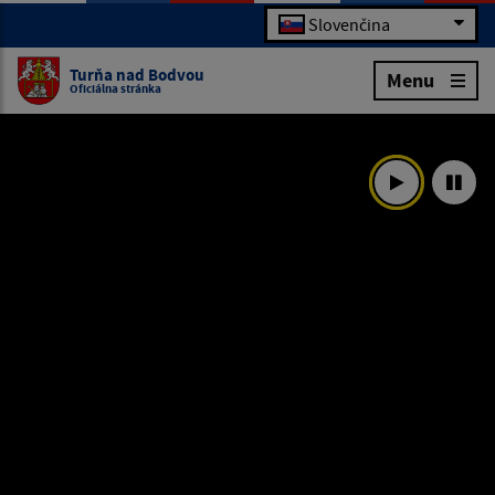
Slovenčina
Turňa nad Bodvou
Menu
Oficiálna stránka