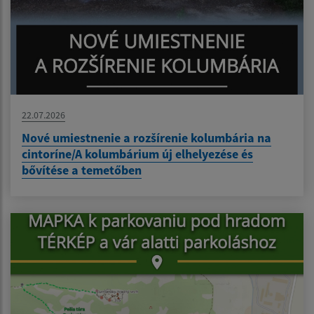
22.07.2026
Nové umiestnenie a rozšírenie kolumbária na
cintoríne/A kolumbárium új elhelyezése és
bővítése a temetőben