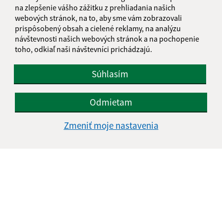
Figyelmeztetés gyanús tevékenységre
na zlepšenie vášho zážitku z prehliadania našich
webových stránok, na to, aby sme vám zobrazovali
prispôsobený obsah a cielené reklamy, na analýzu
návštevnosti našich webových stránok a na pochopenie
...
1
2
46
>
toho, odkiaľ naši návštevníci prichádzajú.
Súhlasím
Je táto stránka užitočná?
Áno
Nie
Boli tieto 
Boli 
Odmietam
Našli ste na stránke chybu?
Napíšte nám
Zmeniť moje nastavenia
Napíšte nám:
Meno (povinné)
E-mailová adresa (povinné)