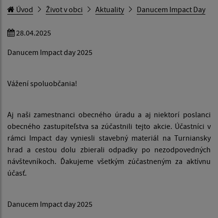
Úvod
Život v obci
Aktuality
Danucem Impact Day
28.04.2025
Danucem Impact day 2025
Vážení spoluobčania!
Aj naši zamestnanci obecného úradu a aj niektorí poslanci
obecného zastupiteľstva sa zúčastnili tejto akcie. Účastníci v
rámci Impact day vyniesli stavebný materiál na Turniansky
hrad a cestou dolu zbierali odpadky po nezodpovedných
návštevníkoch. Ďakujeme všetkým zúčastneným za aktívnu
účasť.
Danucem Impact day 2025