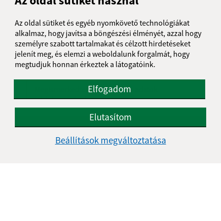
Az oldal sütiket használ
Üzenetének szövege (povinné)
Az oldal sütiket és egyéb nyomkövető technológiákat
alkalmaz, hogy javítsa a böngészési élményét, azzal hogy
személyre szabott tartalmakat és célzott hirdetéseket
jelenít meg, és elemzi a weboldalunk forgalmát, hogy
megtudjuk honnan érkeztek a látogatóink.
Elfogadom
Megismerkedtem a
személyes adatok
feldolgozásával
Elutasítom
Google reCaptcha Response
Üzenet küldése
Beállítások megváltoztatása
Úradné hodiny:
Nap
Délelőtt
Délután
Hétfő:
08:00 - 11:30
12:00 - 14:30
Kedd:
07:30 - 12:00