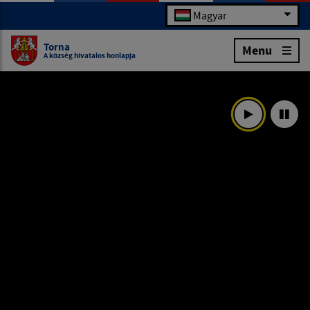
Magyar
Torna
Menu
A község hivatalos honlapja