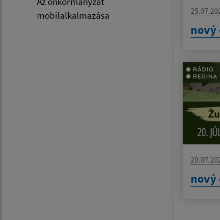
Az önkormányzat
25.07.20
mobilalkalmazása
nový 
20.07.20
nový 