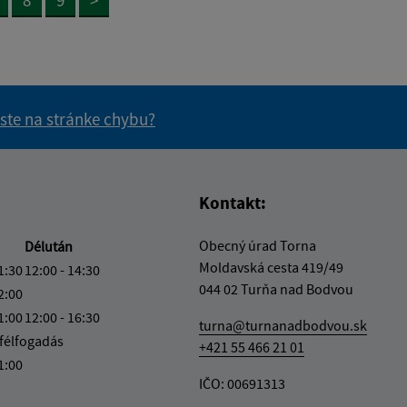
 ste na stránke chybu?
vás užitočné?
e pre vás užitočné?
Kontakt:
Obecný úrad Torna
Délután
Moldavská cesta 419/49
1:30
12:00 - 14:30
044 02 Turňa nad Bodvou
2:00
1:00
12:00 - 16:30
turna@turnanadbodvou.sk
félfogadás
+421 55 466 21 01
1:00
IČO: 00691313