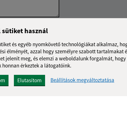
Google reCaptcha Response
l sütiket használ
Üzenet küldése
ütiket és egyéb nyomkövető technológiákat alkalmaz, hog
si élményét, azzal hogy személyre szabott tartalmakat é
et jelenít meg, és elemzi a weboldalunk forgalmát, hogy
 honnan érkeztek a látogatóink.
Beállítások megváltoztatása
om
Elutasítom