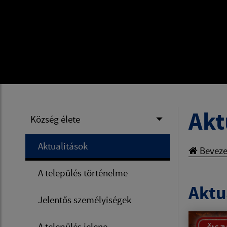
Akt
Község élete
Aktualitások
Beveze
A település történelme
Aktua
Jelentős személyiségek
A település jelene