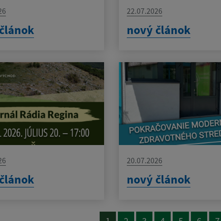
26
22.07.2026
článok
nový článok
26
20.07.2026
článok
nový článok
1
2
3
4
5
6
7