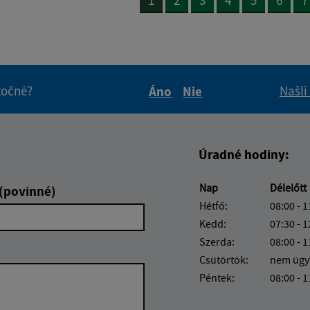
itočné?
Našli
Áno
Nie
Boli tieto informácie pre 
Boli tieto informáci
Úradné hodiny:
Nap
Délelőtt
 (povinné)
Hétfő:
08:00 - 1
Kedd:
07:30 - 1
Szerda:
08:00 - 1
Csütörtök:
nem ügy
Péntek:
08:00 - 1