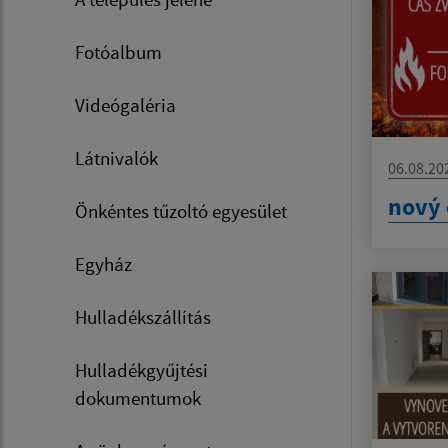
Fotóalbum
Videógaléria
Látnivalók
06.08.20
nový 
Önkéntes tűzoltó egyesület
Egyház
Hulladékszállítás
Hulladékgyűjtési
dokumentumok