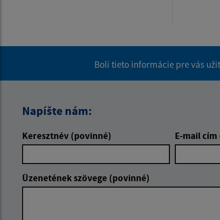
Boli tieto informácie pre vás už
Napíšte nám:
Keresztnév (povinné)
E-mail cím
Üzenetének szövege (povinné)