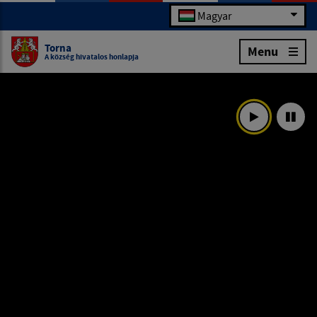
Magyar
Torna
Menu
A község hivatalos honlapja