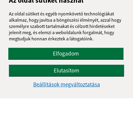
Az oldal sütiket használ
Üzenetének szövege (povinné)
Az oldal sütiket és egyéb nyomkövető technológiákat
alkalmaz, hogy javítsa a böngészési élményét, azzal hogy
személyre szabott tartalmakat és célzott hirdetéseket
jelenít meg, és elemzi a weboldalunk forgalmát, hogy
megtudjuk honnan érkeztek a látogatóink.
Elfogadom
Megismerkedtem a
személyes adatok
feldolgozásával
Elutasítom
Google reCaptcha Response
Üzenet küldése
Beállítások megváltoztatása
Úradné hodiny:
Nap
Délelőtt
Délután
Hétfő:
08:00 - 11:30
12:00 - 14:30
Kedd:
07:30 - 12:00