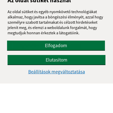
Az oldal sütiket használ
Üzenetének szövege (povinné)
Az oldal sütiket és egyéb nyomkövető technológiákat
alkalmaz, hogy javítsa a böngészési élményét, azzal hogy
személyre szabott tartalmakat és célzott hirdetéseket
jelenít meg, és elemzi a weboldalunk forgalmát, hogy
megtudjuk honnan érkeztek a látogatóink.
Elfogadom
Megismerkedtem a
személyes adatok
feldolgozásával
Elutasítom
Google reCaptcha Response
Üzenet küldése
Beállítások megváltoztatása
Úradné hodiny:
Nap
Délelőtt
Délután
Hétfő:
08:00 - 11:30
12:00 - 14:30
Kedd:
07:30 - 12:00