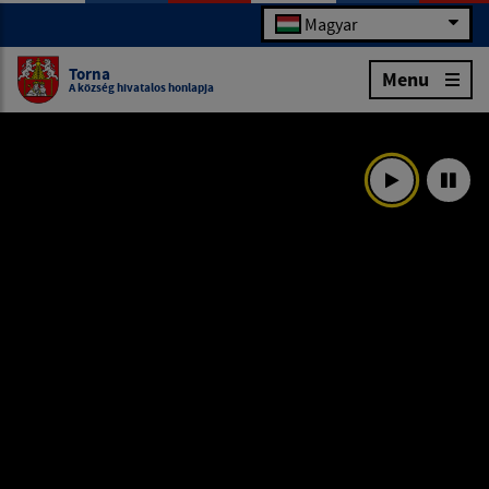
Magyar
Torna
Menu
A község hivatalos honlapja