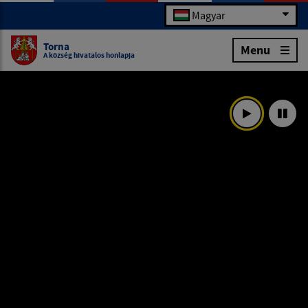
Magyar
Torna
Menu
A község hivatalos honlapja