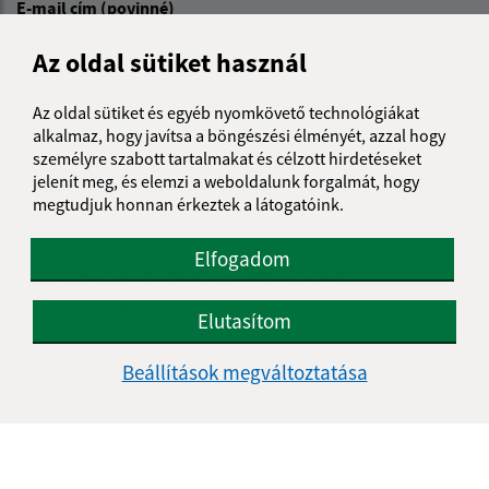
E-mail cím (povinné)
Az oldal sütiket használ
Üzenetének szövege (povinné)
Az oldal sütiket és egyéb nyomkövető technológiákat
alkalmaz, hogy javítsa a böngészési élményét, azzal hogy
személyre szabott tartalmakat és célzott hirdetéseket
jelenít meg, és elemzi a weboldalunk forgalmát, hogy
megtudjuk honnan érkeztek a látogatóink.
Elfogadom
Megismerkedtem a
személyes adatok
feldolgozásával
Elutasítom
Google reCaptcha Response
Üzenet küldése
Beállítások megváltoztatása
Úradné hodiny: