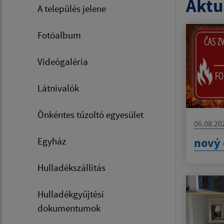
Aktua
A település jelene
Fotóalbum
Videógaléria
Látnivalók
Önkéntes tűzoltó egyesület
06.08.20
nový 
Egyház
Hulladékszállítás
Hulladékgyűjtési
dokumentumok