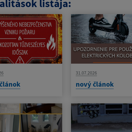
litások listája:
26
31.07.2026
článok
nový článok