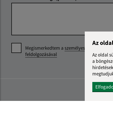
Az olda
Megismerkedtem a
személyes adatok
feldolgozásával
Az oldal s
a böngészé
hirdetések
megtudjuk
Elfogad