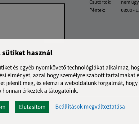
Csütörtök:
nem ügy
Péntek:
08:00 - 1
l sütiket használ
Google reCaptcha Response
Üzenet küldése
ütiket és egyéb nyomkövető technológiákat alkalmaz, hog
si élményét, azzal hogy személyre szabott tartalmakat é
et jelenít meg, és elemzi a weboldalunk forgalmát, hogy
 honnan érkeztek a látogatóink.
Beállítások megváltoztatása
om
Elutasítom