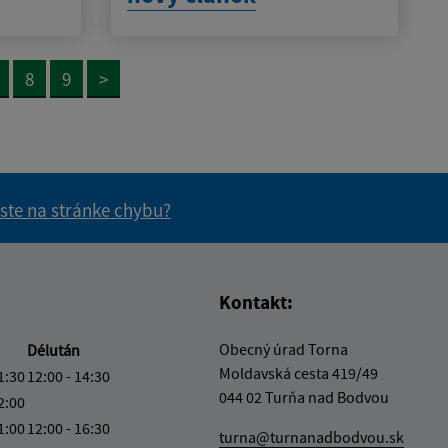
8
9
>
 ste na stránke chybu?
vás užitočné?
e pre vás užitočné?
Kontakt:
Obecný úrad Torna
Délután
Moldavská cesta 419/49
1:30
12:00 - 14:30
044 02 Turňa nad Bodvou
2:00
1:00
12:00 - 16:30
turna@turnanadbodvou.sk