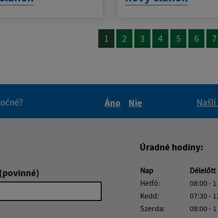
1
2
3
4
5
6
7
itočné?
Našli
Áno
Nie
Boli tieto informácie pre 
Boli tieto informáci
Úradné hodiny:
Nap
Délelőtt
 (povinné)
Hétfő:
08:00 - 1
Kedd:
07:30 - 1
Szerda:
08:00 - 1