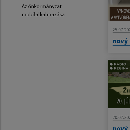
Az önkormányzat
mobilalkalmazása
25.07.20
nový 
20.07.20
nový 