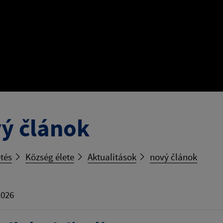
ý článok
tés
Község élete
Aktualitások
nový článok
2026