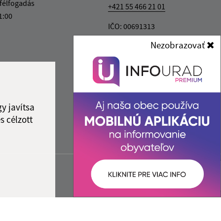
félfogadás
+421 55 466 21 01
1:00
IČO: 00691313
Nezobrazovať
y javítsa
s célzott