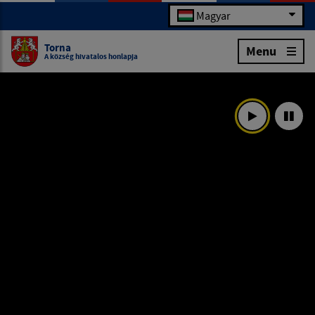
Magyar
Torna
Menu
A község hivatalos honlapja