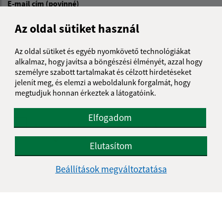
E-mail cím (povinné)
Az oldal sütiket használ
Üzenetének szövege (povinné)
Az oldal sütiket és egyéb nyomkövető technológiákat
alkalmaz, hogy javítsa a böngészési élményét, azzal hogy
személyre szabott tartalmakat és célzott hirdetéseket
jelenít meg, és elemzi a weboldalunk forgalmát, hogy
megtudjuk honnan érkeztek a látogatóink.
Elfogadom
Megismerkedtem a
személyes adatok
feldolgozásával
Elutasítom
Google reCaptcha Response
Üzenet küldése
Beállítások megváltoztatása
Úradné hodiny: