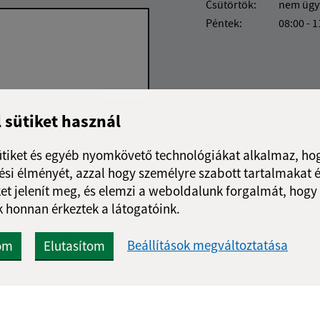
Csütörtök:
nem ügy
Péntek:
08:00 - 1
l sütiket használ
Google reCaptcha Response
Üzenet küldése
ütiket és egyéb nyomkövető technológiákat alkalmaz, hog
si élményét, azzal hogy személyre szabott tartalmakat é
et jelenít meg, és elemzi a weboldalunk forgalmát, hogy
 honnan érkeztek a látogatóink.
Beállítások megváltoztatása
om
Elutasítom