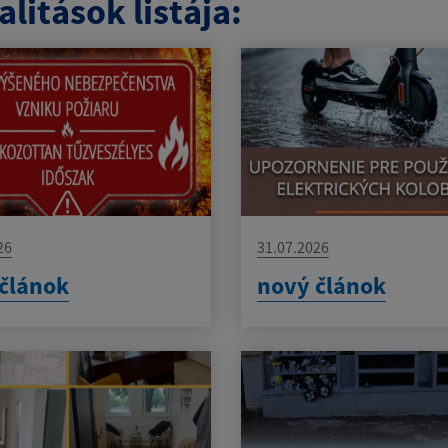
litások listája:
26
31.07.2026
článok
nový článok