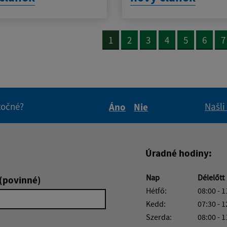
1
2
3
4
5
6
7
itočné?
Našli
Áno
Nie
Boli tieto informácie pre 
Boli tieto informáci
Úradné hodiny:
Nap
Délelőtt
 (povinné)
Hétfő:
08:00 - 1
Kedd:
07:30 - 1
Szerda:
08:00 - 1