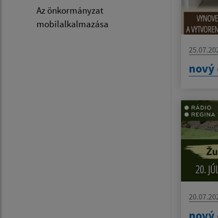
Az önkormányzat
mobilalkalmazása
25.07.20
nový 
20.07.20
nový 