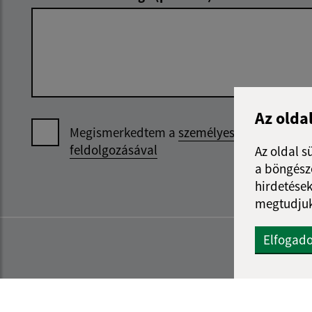
Az olda
Megismerkedtem a
személyes adatok
feldolgozásával
Az oldal s
a böngészé
hirdetések
megtudjuk
Elfogad