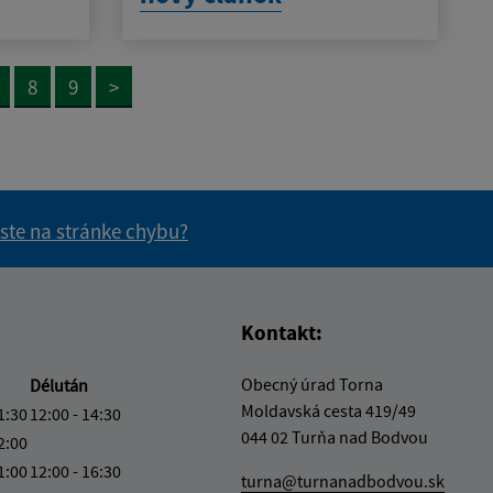
8
9
>
 ste na stránke chybu?
vás užitočné?
e pre vás užitočné?
Kontakt:
Obecný úrad Torna
Délután
Moldavská cesta 419/49
1:30
12:00 - 14:30
044 02 Turňa nad Bodvou
2:00
1:00
12:00 - 16:30
turna@turnanadbodvou.sk