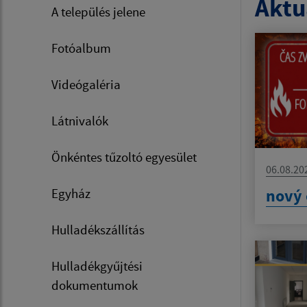
Aktua
A település jelene
Fotóalbum
Videógaléria
Látnivalók
Önkéntes tűzoltó egyesület
06.08.20
nový 
Egyház
Hulladékszállítás
Hulladékgyűjtési
dokumentumok