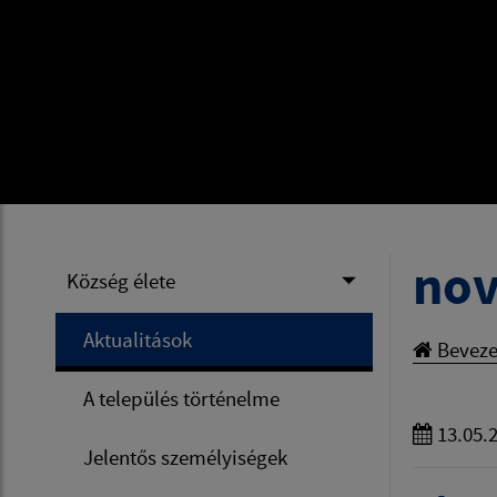
nov
Község élete
Aktualitások
Beveze
A település történelme
13.05.
Jelentős személyiségek