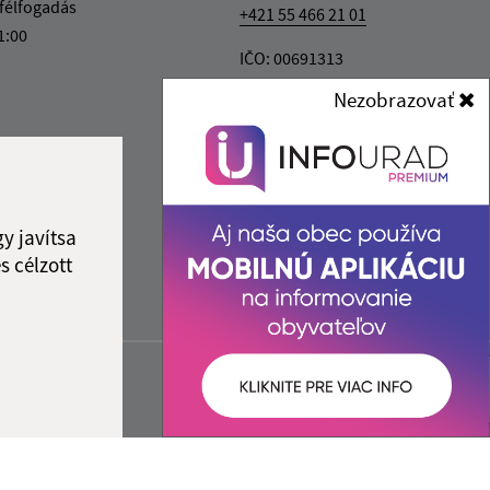
félfogadás
+421 55 466 21 01
1:00
IČO: 00691313
Nezobrazovať
y javítsa
s célzott