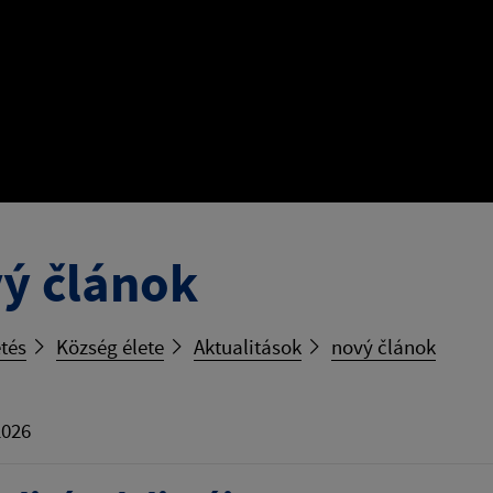
ý článok
tés
Község élete
Aktualitások
nový článok
2026