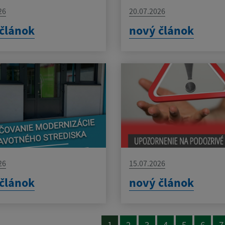
26
20.07.2026
článok
nový článok
26
15.07.2026
článok
nový článok
1
2
3
4
5
6
7