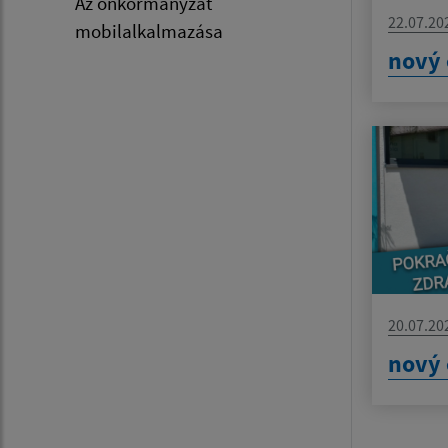
Az önkormányzat
22.07.20
mobilalkalmazása
nový 
20.07.20
nový 