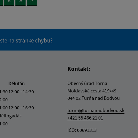
 ste na stránke chybu?
vás užitočné?
e pre vás užitočné?
Kontakt:
Obecný úrad Torna
Délután
Moldavská cesta 419/49
1:30
12:00 - 14:30
044 02 Turňa nad Bodvou
2:00
1:00
12:00 - 16:30
turna@turnanadbodvou.sk
félfogadás
+421 55 466 21 01
1:00
IČO: 00691313