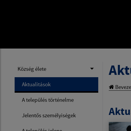
Akt
Község élete
Aktualitások
Beveze
A település történelme
Aktua
Jelentős személyiségek
A település jelene