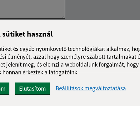
Google reCaptcha Response
l sütiket használ
Üzenet küldése
ütiket és egyéb nyomkövető technológiákat alkalmaz, hog
si élményét, azzal hogy személyre szabott tartalmakat é
et jelenít meg, és elemzi a weboldalunk forgalmát, hogy
 honnan érkeztek a látogatóink.
Beállítások megváltoztatása
om
Elutasítom