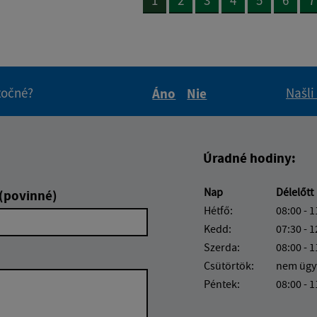
itočné?
Našli
Áno
Nie
Boli tieto informácie pre 
Boli tieto informáci
Úradné hodiny:
Nap
Délelőtt
 (povinné)
Hétfő:
08:00 - 1
Kedd:
07:30 - 1
Szerda:
08:00 - 1
Csütörtök:
nem ügy
Péntek:
08:00 - 1