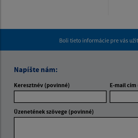
Boli tieto informácie pre vás už
Napíšte nám:
Keresztnév (povinné)
E-mail cím
Üzenetének szövege (povinné)