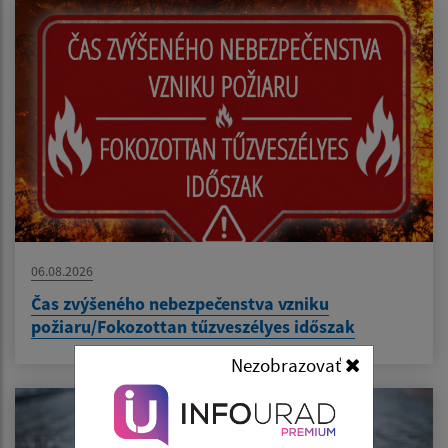
06.08.2026
Čas zvýšeného nebezpečenstva vzniku
požiaru/Fokozottan tűzveszélyes időszak
Nezobrazovať