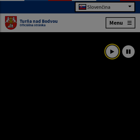
Slovenčina
Turňa nad Bodvou
Menu
Oficiálna stránka