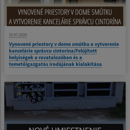
25.07.2026
Vynovené priestory v dome smútku a vytvorenie
kancelárie správcu cintorína/Felújított
helyiségek a ravatalozóban és a
temetőigazgatás irodájának kialakítása