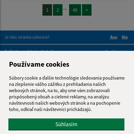
...
1
2
46
>
Je táto stránka užitočná?
Áno
Nie
Boli tieto 
Boli 
Našli ste na stránke chybu?
Napíšte nám
Používame cookies
Napíšte nám:
Súbory cookie a ďalšie technológie sledovania používame
Meno (povinné)
na zlepšenie vášho zážitku z prehliadania našich
webových stránok, na to, aby sme vám zobrazovali
prispôsobený obsah a cielené reklamy, na analýzu
návštevnosti našich webových stránok a na pochopenie
E-mailová adresa (povinné)
toho, odkiaľ naši návštevníci prichádzajú.
Súhlasím
Text vašej správy (povinné)