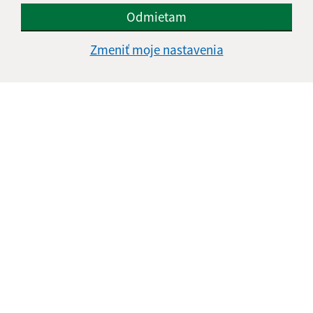
Odmietam
Zmeniť moje nastavenia
Oboznámil som sa so
spracúvaním osobných
údajov
Google reCaptcha Response
Odoslať správu
Úradné hodiny:
Deň
Čas doobeda
Čas poobede
Pondelok:
08:00 - 11:30
12:00 - 14:30
Utorok:
08:00 - 11:00
Streda:
08:00 - 11:30
12:00 - 16:30