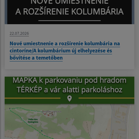
22.07.2026
Nové umiestnenie a rozšírenie kolumbária na
cintoríne/A kolumbárium új elhelyezése és
bővítése a temetőben