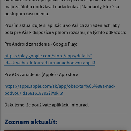
majú za úlohu dodržiavať nariadenia aj štandardy, ktoré sa
postupom času menia.
Prosím aktualizujte si aplikáciu vo Vašich zariadeniach, aby
bola pre Vás k dispozícii v plnom rozsahu, na týchto odkazoch:
Pre Android zariadenia - Google Play:
https://play.google.com/store/apps/details?
id=sk.webex.infourad.turnanadbodvou.app
Pre iOS zariadenia (Apple) - App store
https://apps.apple.com/sk/app/obec-tur%C5%88a-nad-
bodvou/id1661618792?l=sk
Ďakujeme, že používate aplikáciu Infourad.
Zoznam aktualít: