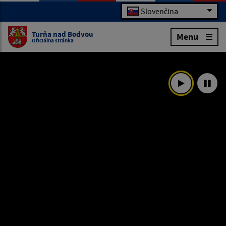
Slovenčina
Turňa nad Bodvou
Menu
Oficiálna stránka