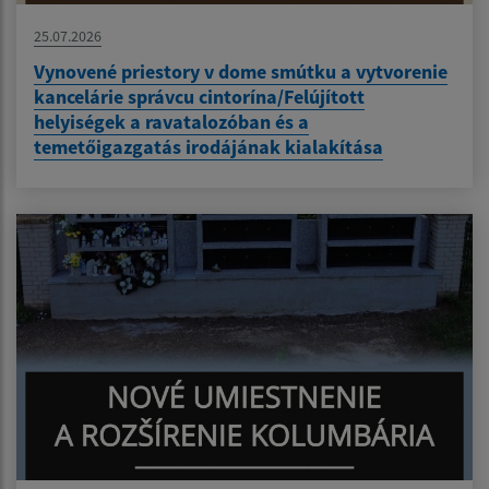
25.07.2026
Vynovené priestory v dome smútku a vytvorenie
kancelárie správcu cintorína/Felújított
helyiségek a ravatalozóban és a
temetőigazgatás irodájának kialakítása