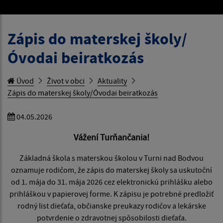
Zápis do materskej školy/
Óvodai beiratkozás
Úvod
Život v obci
Aktuality
Zápis do materskej školy/Óvodai beiratkozás
04.05.2026
Vážení Turňančania!
Základná škola s materskou školou v Turni nad Bodvou
oznamuje rodičom, že zápis do materskej školy sa uskutoční
od 1. mája do 31. mája 2026 cez elektronickú prihlášku alebo
prihláškou v papierovej forme. K zápisu je potrebné predložiť
rodný list dieťaťa, občianske preukazy rodičov a lekárske
potvrdenie o zdravotnej spôsobilosti dieťaťa.