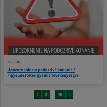
15.07.2026
Upozornenie na podozrivé konanie /
Figyelmeztetés gyanús tevékenységre
...
1
2
46
>