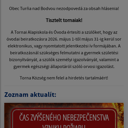
Obec Turňa nad Bodvou nezodpovedá za obsah hlásenia!
Tisztelt tornaiak!
A Tornai Alapiskola és Óvoda értesíti a szülőket, hogy az
óvodai beiratkozásra 2026. május 1-től május 31-ig kerül sor
elektronikus, vagy nyomtatott jelentkezési ív formájában. A
beiratkozásnál szükséges felmutatni a gyermek születési
bizonyítványát, a szülők személyi igazolványát, valamint a
gyermek egészségi állapotáról szóló orvosi igazolást.
Torna Község nem felel a hirdetés tartalmáért!
Zoznam aktualít: