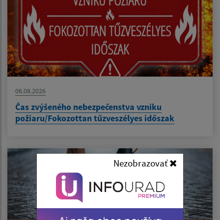
06.08.2026
Čas zvýšeného nebezpečenstva vzniku
požiaru/Fokozottan tűzveszélyes időszak
Nezobrazovať