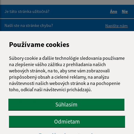
Je táto stránka užitočná?
Áno
Nie
Boli tieto 
Boli 
Našli ste na stránke chybu?
Napíšte nám
Napíšte nám:
Používame cookies
Meno (povinné)
Súbory cookie a ďalšie technológie sledovania používame
na zlepšenie vášho zážitku z prehliadania našich
webových stránok, na to, aby sme vám zobrazovali
prispôsobený obsah a cielené reklamy, na analýzu
E-mailová adresa (povinné)
návštevnosti našich webových stránok a na pochopenie
toho, odkiaľ naši návštevníci prichádzajú.
Text vašej správy (povinné)
Súhlasím
Odmietam