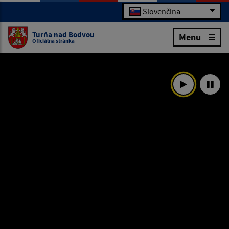
Slovenčina
Turňa nad Bodvou
Menu
Oficiálna stránka