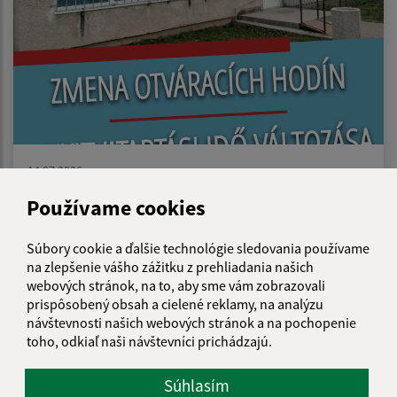
14.07.2026
Zmena otváracích hodín/A nyitvatartási idö
Používame cookies
változása
Súbory cookie a ďalšie technológie sledovania používame
na zlepšenie vášho zážitku z prehliadania našich
...
webových stránok, na to, aby sme vám zobrazovali
1
2
46
>
prispôsobený obsah a cielené reklamy, na analýzu
návštevnosti našich webových stránok a na pochopenie
toho, odkiaľ naši návštevníci prichádzajú.
Je táto stránka užitočná?
Áno
Nie
Súhlasím
Boli tieto 
Boli 