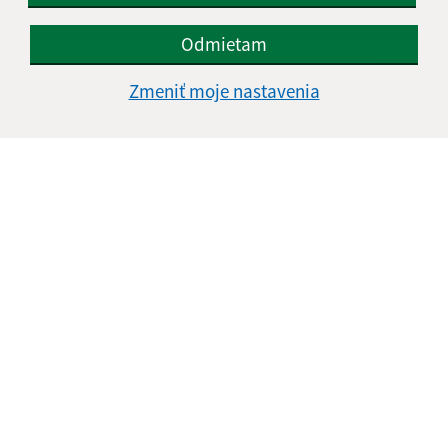
Našli ste na stránke chybu?
Napíšte nám
Odmietam
Napíšte nám:
Zmeniť moje nastavenia
Meno (povinné)
E-mailová adresa (povinné)
Text vašej správy (povinné)
Oboznámil som sa so
spracúvaním osobných