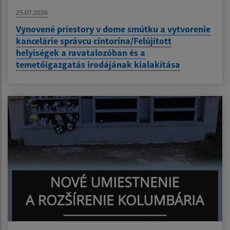
25.07.2026
Vynovené priestory v dome smútku a vytvorenie
kancelárie správcu cintorína/Felújított
helyiségek a ravatalozóban és a
temetőigazgatás irodájának kialakítása