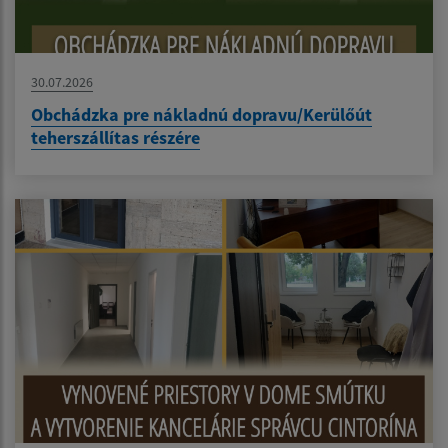
30.07.2026
Obchádzka pre nákladnú dopravu/Kerülőút
teherszállítas részére