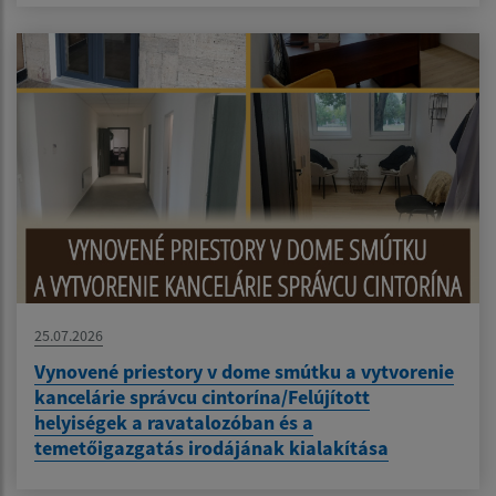
25.07.2026
Vynovené priestory v dome smútku a vytvorenie
kancelárie správcu cintorína/Felújított
helyiségek a ravatalozóban és a
temetőigazgatás irodájának kialakítása