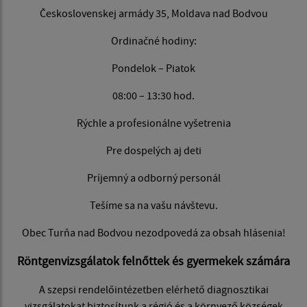
Československej armády 35, Moldava nad Bodvou
Ordinačné hodiny:
Pondelok – Piatok
08:00 – 13:30 hod.
Rýchle a profesionálne vyšetrenia
Pre dospelých aj deti
Príjemný a odborný personál
Tešíme sa na vašu návštevu.
Obec Turňa nad Bodvou nezodpovedá za obsah hlásenia!
Röntgenvizsgálatok felnőttek és gyermekek számára
A szepsi rendelőintézetben elérhető diagnosztikai
vizsgálatokat biztosítunk a régió és a környező községek