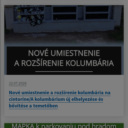
22.07.2026
Nové umiestnenie a rozšírenie kolumbária na
cintoríne/A kolumbárium új elhelyezése és
bővítése a temetőben