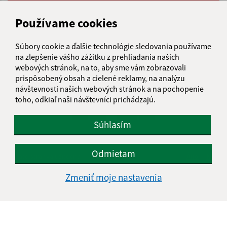
Používame cookies
15.07.2026
Súbory cookie a ďalšie technológie sledovania používame
na zlepšenie vášho zážitku z prehliadania našich
Upozornenie na podozrivé konanie /
webových stránok, na to, aby sme vám zobrazovali
Figyelmeztetés gyanús tevékenységre
prispôsobený obsah a cielené reklamy, na analýzu
návštevnosti našich webových stránok a na pochopenie
toho, odkiaľ naši návštevníci prichádzajú.
...
1
2
46
>
Súhlasím
Odmietam
Je táto stránka užitočná?
Áno
Nie
Boli tieto 
Boli 
Zmeniť moje nastavenia
Našli ste na stránke chybu?
Napíšte nám
Napíšte nám: