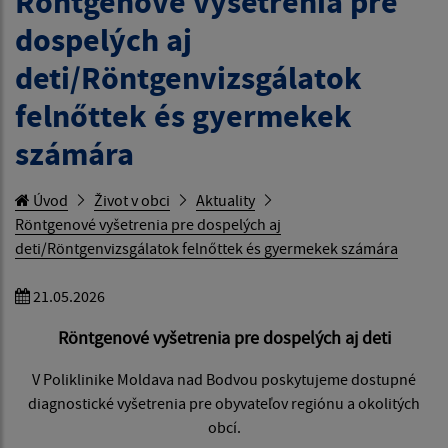
Röntgenové vyšetrenia pre
dospelých aj
deti/Röntgenvizsgálatok
felnőttek és gyermekek
számára
Úvod
Život v obci
Aktuality
Röntgenové vyšetrenia pre dospelých aj
deti/Röntgenvizsgálatok felnőttek és gyermekek számára
21.05.2026
Röntgenové vyšetrenia pre dospelých aj deti
V Poliklinike Moldava nad Bodvou poskytujeme dostupné
diagnostické vyšetrenia pre obyvateľov regiónu a okolitých
obcí.