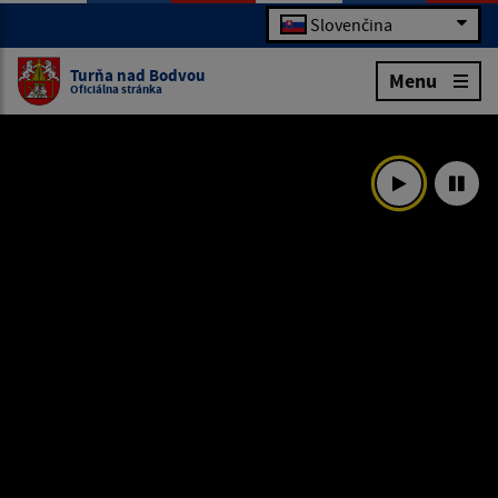
Slovenčina
Turňa nad Bodvou
Menu
Oficiálna stránka