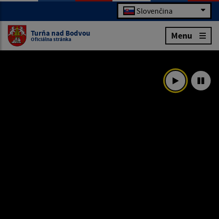
Slovenčina
Turňa nad Bodvou
Menu
Oficiálna stránka