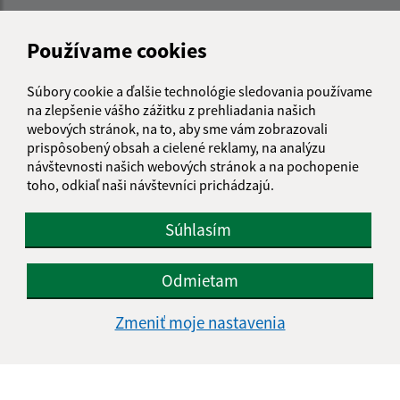
Napíšte nám:
Používame cookies
Meno (povinné)
Súbory cookie a ďalšie technológie sledovania používame
na zlepšenie vášho zážitku z prehliadania našich
E-mailová adresa (povinné)
webových stránok, na to, aby sme vám zobrazovali
prispôsobený obsah a cielené reklamy, na analýzu
návštevnosti našich webových stránok a na pochopenie
toho, odkiaľ naši návštevníci prichádzajú.
Text vašej správy (povinné)
Súhlasím
Odmietam
Zmeniť moje nastavenia
Oboznámil som sa so
spracúvaním osobných
údajov