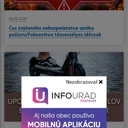
06.08.2026
Čas zvýšeného nebezpečenstva vzniku
požiaru/Fokozottan tűzveszélyes időszak
Nezobrazovať