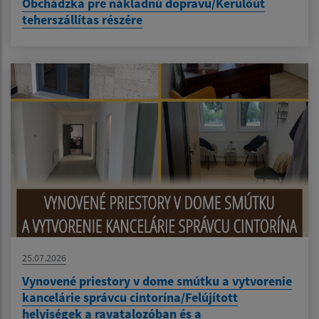
Obchádzka pre nákladnú dopravu/Kerülőút
teherszállítas részére
25.07.2026
Vynovené priestory v dome smútku a vytvorenie
kancelárie správcu cintorína/Felújított
helyiségek a ravatalozóban és a