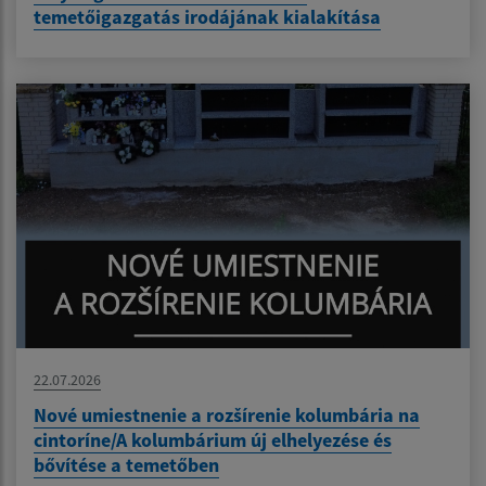
temetőigazgatás irodájának kialakítása
22.07.2026
Nové umiestnenie a rozšírenie kolumbária na
cintoríne/A kolumbárium új elhelyezése és
bővítése a temetőben