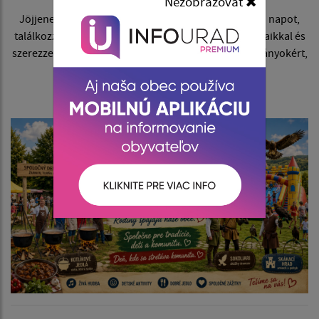
Nezobrazovať
Jöjjenek el, töltsenek velünk egy felejthetetlen nyári napot,
találkozzanak a szomszédos településeken élő barátaikkal és
szerezzenek szép közös emlékeket! Együtt a hagyományokért,
a gyermekekért és közösségünkért!
Szeretettel várunk mindenkit!