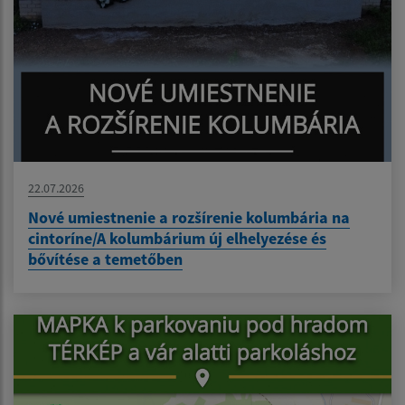
22.07.2026
Nové umiestnenie a rozšírenie kolumbária na
cintoríne/A kolumbárium új elhelyezése és
bővítése a temetőben