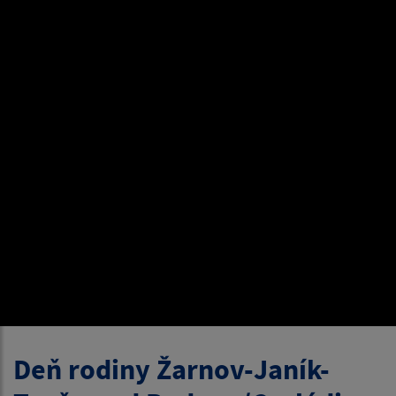
Deň rodiny Žarnov-Janík-