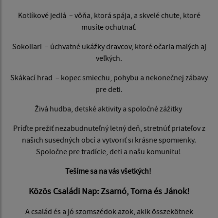
Kotlíkové jedlá – vôňa, ktorá spája, a skvelé chute, ktoré
musíte ochutnať.
Sokoliari – úchvatné ukážky dravcov, ktoré očaria malých aj
veľkých.
Skákací hrad – kopec smiechu, pohybu a nekonečnej zábavy
pre deti.
Živá hudba, detské aktivity a spoločné zážitky
Príďte prežiť nezabudnuteľný letný deň, stretnúť priateľov z
našich susedných obcí a vytvoriť si krásne spomienky.
Spoločne pre tradície, deti a našu komunitu!
Tešíme sa na vás všetkých!
Közös Családi Nap: Zsarnó, Torna és Jánok!
A család és a jó szomszédok azok, akik összekötnek