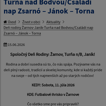
Turňa nad Bodvou/Családi
nap Zsarnó – Jánok – Torna
Úvod
Život v obci
Aktuality
Deň rodiny Žarnov-Janík-Turňa nad Bodvou/Családi nap
Zsarnó – Jánok – Torna
15.06.2026
Spoločný Deň Rodiny: Žarnov, Turňa n/B, Janík!
Rodina a dobrí susedia sú to, čo nás spája. Pozývame vás na
deň plný radosti, tradícií a skvelej komunity, kde si každý príde
na svoje – od tých najmenších až po starých rodičov!
KEDY: Sobota, 11. júla 2026
KDE: Futbalové ihrisko v Žarnove
Čo všetko sme pre vás pripravili?