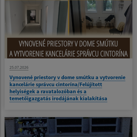
25.07.2026
Vynovené priestory v dome smútku a vytvorenie
kancelárie správcu cintorína/Felújított
helyiségek a ravatalozóban és a
temetőigazgatás irodájának kialakítása