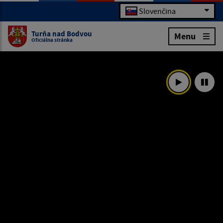
Slovenčina
Turňa nad Bodvou
Menu
Oficiálna stránka