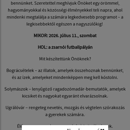
bennünket. Szeretettel meghívjuk Önöket egy örömmel,
hagyományokkal és közösségi élményekkel teli napra, ahol
mindenki megtalálja a számára legkedvesebb programot – a
legkisebbektől egészen a nagyszülőkig!
MIKOR: 2026. július 11., szombat
HOL: a zsarnói futballpályán
Mit készítettünk Önöknek?
Bográcsételek – az illatok, amelyek összehoznak bennünket,
és az ízek, amelyeket mindenképpen meg kell kóstolni.
Solymászok – lenyűgöző ragadozómadár-bemutatók, amelyek
kicsiket és nagyokat egyaránt elvarázsolnak.
Ugrálóvár – rengeteg nevetés, mozgás és végtelen szórakozás
a gyerekek számára.
Élő zene, gyermekprogramok és közös élmények.