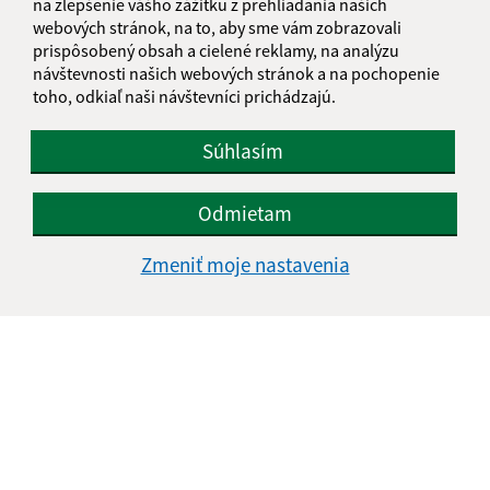
na zlepšenie vášho zážitku z prehliadania našich
webových stránok, na to, aby sme vám zobrazovali
prispôsobený obsah a cielené reklamy, na analýzu
návštevnosti našich webových stránok a na pochopenie
...
1
2
46
>
toho, odkiaľ naši návštevníci prichádzajú.
Súhlasím
Je táto stránka užitočná?
Áno
Nie
Boli tieto 
Boli 
Odmietam
Našli ste na stránke chybu?
Napíšte nám
Zmeniť moje nastavenia
Napíšte nám:
Meno (povinné)
E-mailová adresa (povinné)