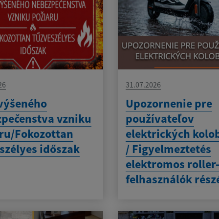
26
31.07.2026
výšeného
Upozornenie pre
pečenstva vzniku
používateľov
ru/Fokozottan
elektrických kolo
szélyes időszak
/ Figyelmeztetés
elektromos roller
felhasználók rész