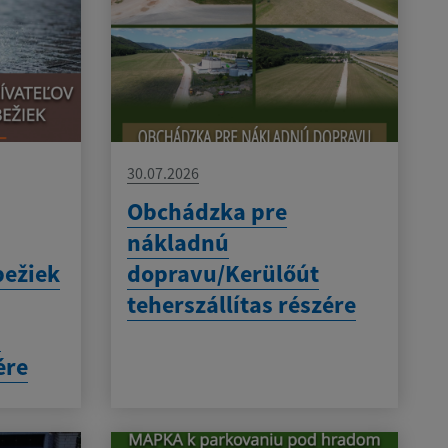
30.07.2026
Obchádzka pre
nákladnú
bežiek
dopravu/Kerülőút
teherszállítas részére
-
ére