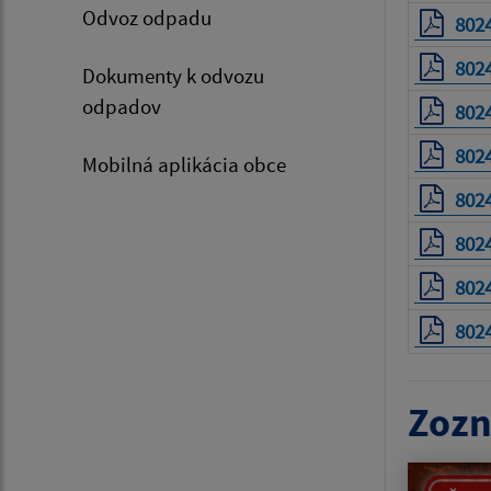
Odvoz odpadu
802
802
Dokumenty k odvozu
odpadov
802
802
Mobilná aplikácia obce
802
802
802
802
Zozn