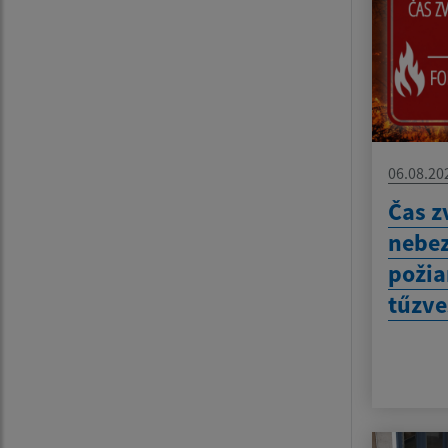
06.08.20
Čas z
nebez
požia
tűzve