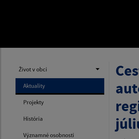
Ces
Život v obci
aut
Aktuality
reg
Projekty
júli
História
Významné osobnosti