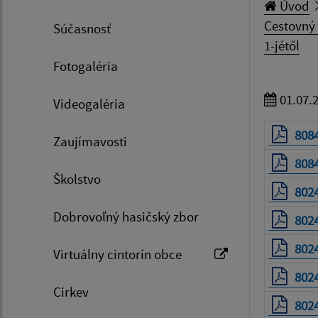
Úvod
Cestovný 
Súčasnosť
1-jétől
Fotogaléria
01.07.
Videogaléria
808
Zaujímavosti
808
Školstvo
802
Dobrovoľný hasičský zbor
802
802
Virtuálny cintorín obce
802
Cirkev
802