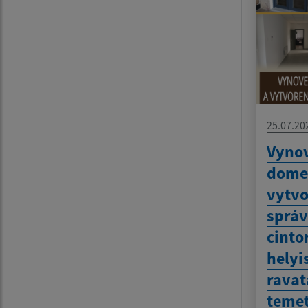
25.07.20
Vynov
dome
vytvo
sprá
cinto
helyi
ravat
temet