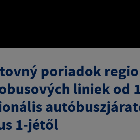
tovný poriadok regi
obusových liniek od 1
ionális autóbuszjára
us 1-jétől