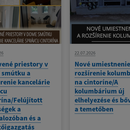
26
22.07.2026
ené priestory v
Nové umiestnenie
 smútku a
rozšírenie kolum
renie kancelárie
na cintoríne/A
vcu
kolumbárium új
rína/Felújított
elhelyezése és bő
ségek a
a temetőben
alozóban és a
őigazgatás