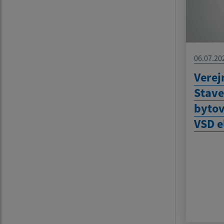
06.07.20
Verej
Stave
bytov
VSD e