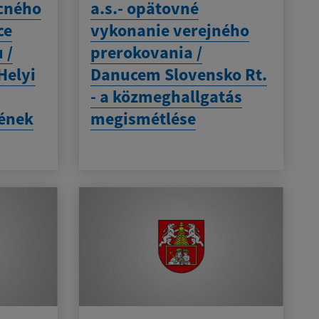
cného
a.s.- opätovné
ce
vykonanie verejného
 /
prerokovania /
Helyi
Danucem Slovensko Rt.
- a közmeghallgatás
tének
megismétlése