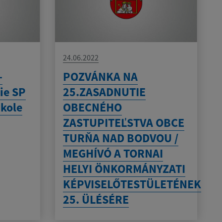
24.06.2022
-
POZVÁNKA NA
ie SP
25.ZASADNUTIE
škole
OBECNÉHO
ZASTUPITEĽSTVA OBCE
TURŇA NAD BODVOU /
MEGHÍVÓ A TORNAI
HELYI ÖNKORMÁNYZATI
KÉPVISELŐTESTÜLETÉNEK
25. ÜLÉSÉRE