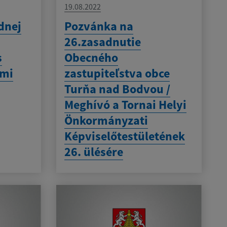
19.08.2022
dnej
Pozvánka na
26.zasadnutie
s
Obecného
lmi
zastupiteľstva obce
Turňa nad Bodvou /
Meghívó a Tornai Helyi
Önkormányzati
Képviselőtestületének
26. ülésére