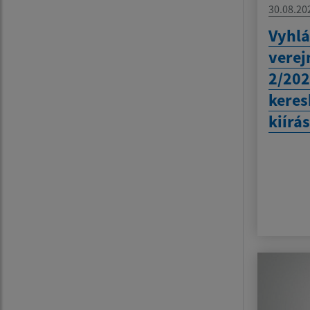
30.08.20
Vyhlá
verej
2/202
keres
kiírá