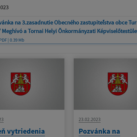
2023
vánka na 3.zasadnutie Obecného zastupiteľstva obce Tu
 Meghívó a Tornai Helyi Önkormányzati Képviselőtestüle
PDF | 0.39 Mb
23
23.02.2023
ň vytriedenia
Pozvánka na