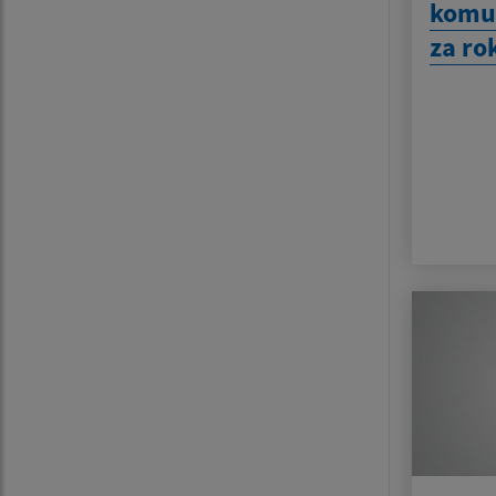
komu
za ro