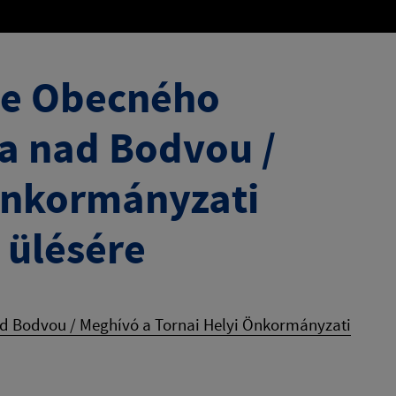
ie Obecného
ňa nad Bodvou /
Önkormányzati
 ülésére
d Bodvou / Meghívó a Tornai Helyi Önkormányzati