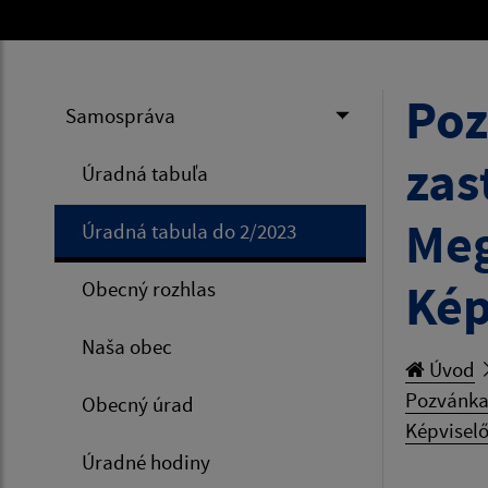
Poz
Samospráva
zas
Úradná tabuľa
Meg
Úradná tabula do 2/2023
Kép
Obecný rozhlas
Naša obec
Úvod
Pozvánka
Obecný úrad
Képviselő
Úradné hodiny