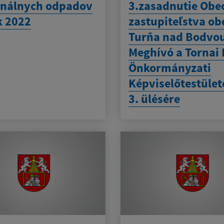
nálnych odpadov
3.zasadnutie Obe
k 2022
zastupiteľstva ob
Turňa nad Bodvou
Meghívó a Tornai 
Önkormányzati
Képviselőtestüle
3. ülésére