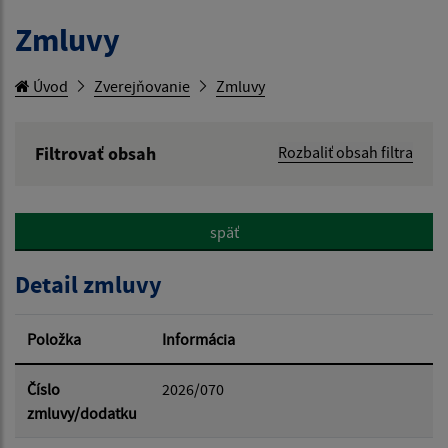
Zmluvy
Úvod
Zverejňovanie
Zmluvy
Filtrovať obsah
Rozbaliť obsah filtra
Hľadaný výraz:
späť
Hľadať v:
Detail zmluvy
Typ dátumu:
Položka
Informácia
Dátum od:
Číslo
2026/070
zmluvy/dodatku