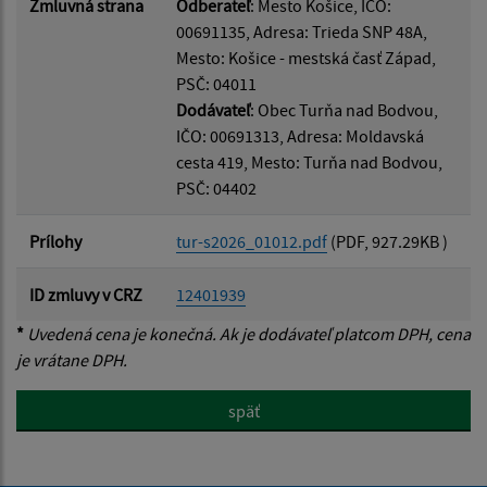
Zmluvná strana
Odberateľ
: Mesto Košice, IČO:
00691135, Adresa: Trieda SNP 48A,
Mesto: Košice - mestská časť Západ,
PSČ: 04011
Dodávateľ
: Obec Turňa nad Bodvou,
IČO: 00691313, Adresa: Moldavská
cesta 419, Mesto: Turňa nad Bodvou,
PSČ: 04402
Prílohy
tur-s2026_01012.pdf
(PDF, 927.29KB )
ID zmluvy v CRZ
12401939
*
Uvedená cena je konečná. Ak je dodávateľ platcom DPH, cena
je vrátane DPH.
späť