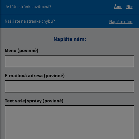
Je táto stránka užitočná?
Áno
Nie
Boli tieto 
Boli 
Našli ste na stránke chybu?
Napíšte nám
Napíšte nám:
Meno (povinné)
E-mailová adresa (povinné)
Text vašej správy (povinné)