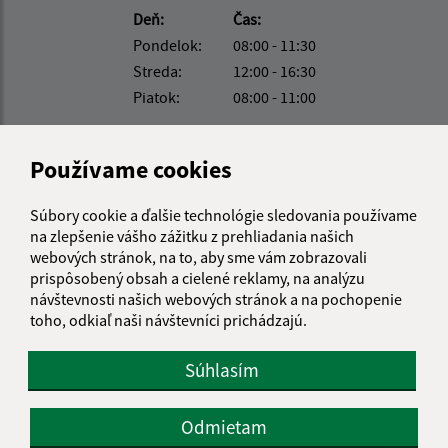
Deň:
Čas:
Pondelok:
08:00 - 11:30
Streda:
12:00 - 16:30
Piatok:
08:00 - 11:00
Kontakt:
Používame cookies
Obecný úrad Turňa nad Bodvou
Moldavská cesta 419/49
Súbory cookie a ďalšie technológie sledovania používame
044 02 Turňa nad Bodvou
na zlepšenie vášho zážitku z prehliadania našich
webových stránok, na to, aby sme vám zobrazovali
turna@turnanadbodvou.sk
prispôsobený obsah a cielené reklamy, na analýzu
+421 55 466 21 01
návštevnosti našich webových stránok a na pochopenie
toho, odkiaľ naši návštevníci prichádzajú.
IČO: 00691313
Súhlasím
Odmietam