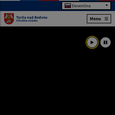
Slovenčina
Turňa nad Bodvou
Menu
Oficiálna stránka