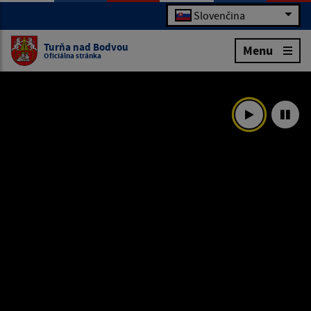
Slovenčina
Turňa nad Bodvou
Menu
Oficiálna stránka