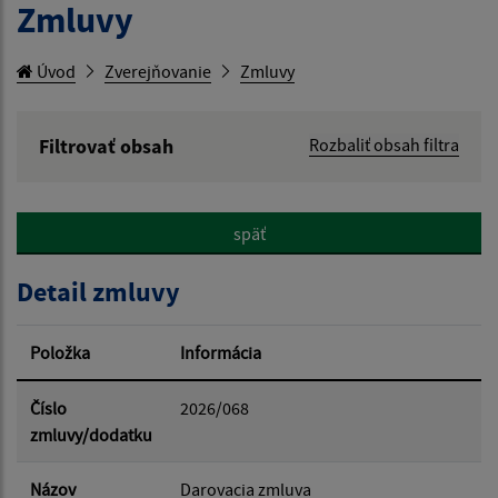
Zmluvy
Úvod
Zverejňovanie
Zmluvy
Filtrovať obsah
Rozbaliť obsah filtra
Hľadaný výraz:
späť
Hľadať v:
Detail zmluvy
Typ dátumu:
Položka
Informácia
Dátum od:
Číslo
2026/068
zmluvy/dodatku
Dátum do:
Názov
Darovacia zmluva