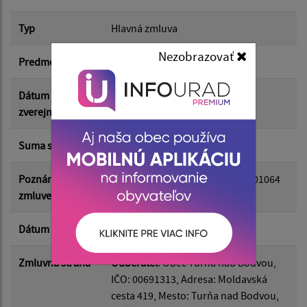
Typ
Hlavná zmluva
Suma od:
Nezobrazovať
Predmet
Darovacia zmluva4
Suma do:
Dátum
18.05.2026
zverejnenia
Typ:
Suma s DPH*
4 274.25 €
Poznámka k
zmluva pod číslom TUR-S2026/01064
zmluve/dodatku
Filtrovať
Reset
Dátum uzavretia
14.05.2026
Zmluvná strana
Odberateľ
: Obec Turňa nad Bodvou,
IČO: 00691313, Adresa: Moldavská
cesta 419, Mesto: Turňa nad Bodvou,