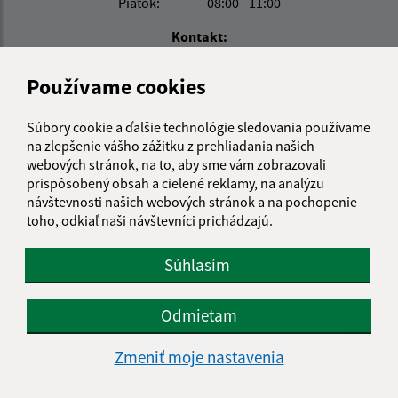
Piatok:
08:00 - 11:00
Kontakt:
Obecný úrad Turňa nad Bodvou
Používame cookies
Moldavská cesta 419/49
044 02 Turňa nad Bodvou
Súbory cookie a ďalšie technológie sledovania používame
na zlepšenie vášho zážitku z prehliadania našich
turna@turnanadbodvou.sk
webových stránok, na to, aby sme vám zobrazovali
+421 55 466 21 01
prispôsobený obsah a cielené reklamy, na analýzu
návštevnosti našich webových stránok a na pochopenie
IČO: 00691313
toho, odkiaľ naši návštevníci prichádzajú.
Súhlasím
Odmietam
Zmeniť moje nastavenia