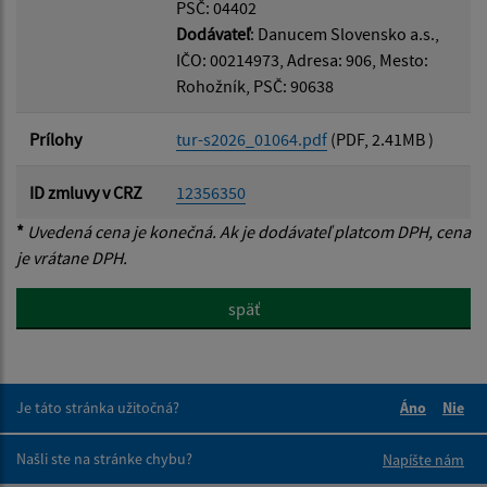
PSČ: 04402
Dodávateľ
: Danucem Slovensko a.s.,
IČO: 00214973, Adresa: 906, Mesto:
Rohožník, PSČ: 90638
Prílohy
tur-s2026_01064.pdf
(PDF, 2.41MB )
ID zmluvy v CRZ
12356350
*
Uvedená cena je konečná. Ak je dodávateľ platcom DPH, cena
je vrátane DPH.
späť
Je táto stránka užitočná?
Áno
Nie
Boli tieto 
Boli 
Našli ste na stránke chybu?
Napíšte nám