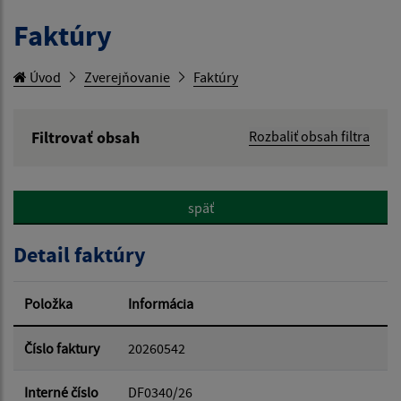
Faktúry
Úvod
Zverejňovanie
Faktúry
Filtrovať obsah
Rozbaliť obsah filtra
Hľadaný výraz:
späť
Hľadať v:
Detail faktúry
Typ dátumu:
Položka
Informácia
Dátum od:
Číslo faktury
20260542
Interné číslo
DF0340/26