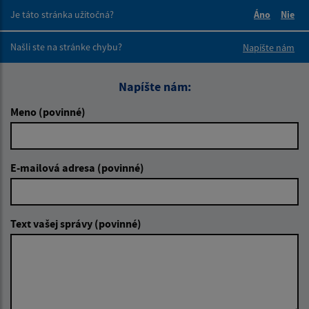
Je táto stránka užitočná?
Áno
Nie
Boli tieto 
Boli 
Našli ste na stránke chybu?
Napíšte nám
Napíšte nám:
Meno (povinné)
E-mailová adresa (povinné)
Text vašej správy (povinné)