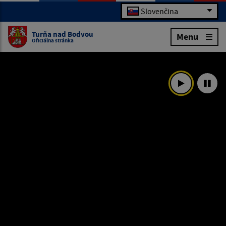
Slovenčina
Turňa nad Bodvou
Menu
Oficiálna stránka