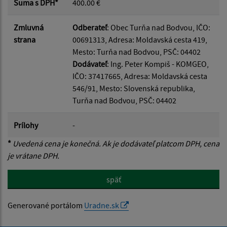
Suma s DPH*
400.00 €
Zmluvná
Odberateľ
: Obec Turňa nad Bodvou, IČO:
strana
00691313, Adresa: Moldavská cesta 419,
Mesto: Turňa nad Bodvou, PSČ: 04402
Dodávateľ
: Ing. Peter Kompiš - KOMGEO,
IČO: 37417665, Adresa: Moldavská cesta
546/91, Mesto: Slovenská republika,
Turňa nad Bodvou, PSČ: 04402
Prílohy
-
*
Uvedená cena je konečná. Ak je dodávateľ platcom DPH, cena
je vrátane DPH.
späť
Generované portálom
Uradne.sk