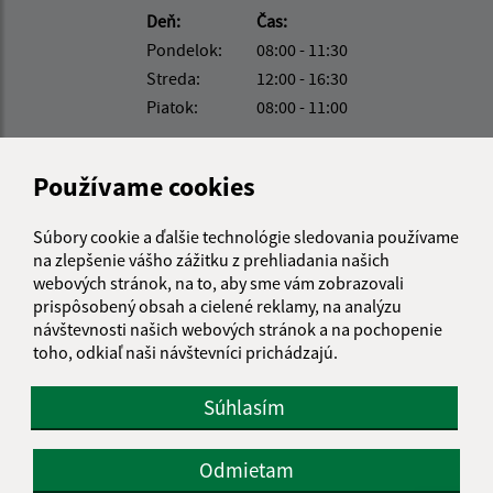
Deň:
Čas:
Pondelok:
08:00 - 11:30
Streda:
12:00 - 16:30
Piatok:
08:00 - 11:00
Kontakt:
Používame cookies
Obecný úrad Turňa nad Bodvou
Moldavská cesta 419/49
Súbory cookie a ďalšie technológie sledovania používame
044 02 Turňa nad Bodvou
na zlepšenie vášho zážitku z prehliadania našich
webových stránok, na to, aby sme vám zobrazovali
turna@turnanadbodvou.sk
prispôsobený obsah a cielené reklamy, na analýzu
+421 55 466 21 01
návštevnosti našich webových stránok a na pochopenie
toho, odkiaľ naši návštevníci prichádzajú.
IČO: 00691313
Súhlasím
Odmietam