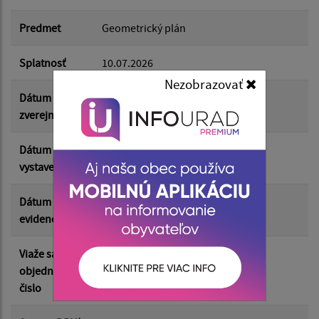
Dátum do:
Predmet
Geometrický plán
Suma od:
Splatnosť
10.07.2026
Nezobrazovať
Dátum
29.06.2026
Suma do:
zverejnenia
Dátum
26.06.2026
vystavenia
Filtrovať
Reset
Dátum
29.06.2026
evidencie
Viaže sa k
O37/26
objednávkam
čislo