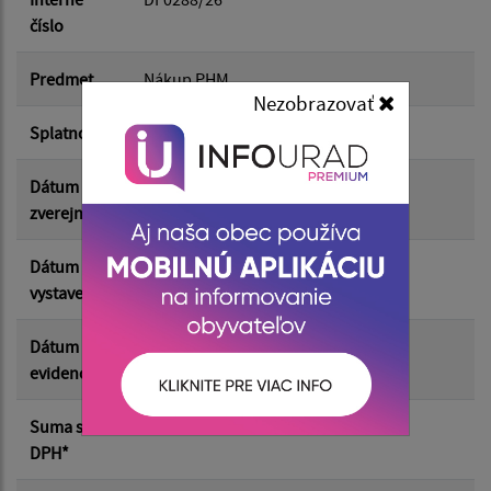
číslo
Suma od:
Predmet
Nákup PHM
Nezobrazovať
Splatnosť
10.06.2026
Suma do:
Dátum
03.06.2026
zverejnenia
Filtrovať
Reset
Dátum
31.05.2026
vystavenia
Dátum
02.06.2026
evidencie
Suma s
547.03 €
DPH*