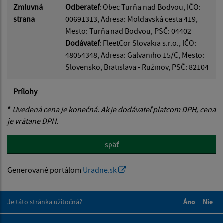
Zmluvná
Odberateľ
: Obec Turňa nad Bodvou, IČO:
strana
00691313, Adresa: Moldavská cesta 419,
Mesto: Turňa nad Bodvou, PSČ: 04402
Dodávateľ
: FleetCor Slovakia s.r.o., IČO:
48054348, Adresa: Galvaniho 15/C, Mesto:
Slovensko, Bratislava - Ružinov, PSČ: 82104
Prílohy
-
*
Uvedená cena je konečná. Ak je dodávateľ platcom DPH, cena
je vrátane DPH.
späť
Generované portálom
Uradne.sk
Je táto stránka užitočná?
Áno
Nie
Boli tieto 
Boli 