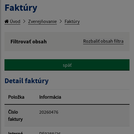
Faktúry
Úvod
Zverejňovanie
Faktúry
Filtrovať obsah
Rozbaliť obsah filtra
Hľadaný výraz:
späť
Hľadať v:
Detail faktúry
Typ dátumu:
Položka
Informácia
Dátum od:
Číslo
20260476
faktury
Dátum do:
Interné
DF0288/26