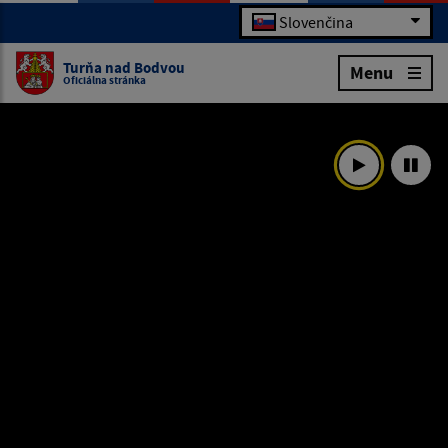
Slovenčina
Turňa nad Bodvou
Menu
Oficiálna stránka