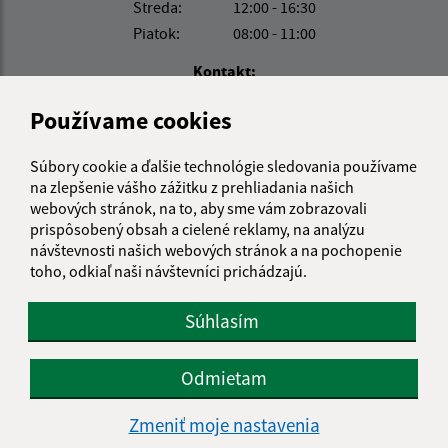
Streda:
12:00 - 16:30
Piatok:
08:00 - 11:00
Kontakt:
Obecný úrad Turňa nad Bodvou
Používame cookies
Moldavská cesta 419/49
044 02 Turňa nad Bodvou
Súbory cookie a ďalšie technológie sledovania používame
na zlepšenie vášho zážitku z prehliadania našich
turna@turnanadbodvou.sk
webových stránok, na to, aby sme vám zobrazovali
+421 55 466 21 01
prispôsobený obsah a cielené reklamy, na analýzu
návštevnosti našich webových stránok a na pochopenie
IČO: 00691313
toho, odkiaľ naši návštevníci prichádzajú.
Súhlasím
Odmietam
Zmeniť moje nastavenia