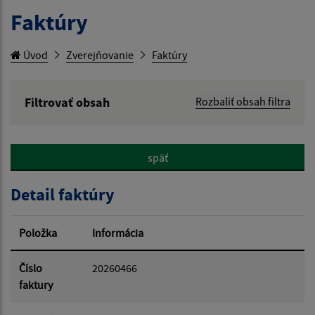
Faktúry
Úvod
Zverejňovanie
Faktúry
Filtrovať obsah
Rozbaliť obsah filtra
Hľadaný výraz:
späť
Hľadať v:
Detail faktúry
Typ dátumu:
Položka
Informácia
Dátum od:
Číslo
20260466
faktury