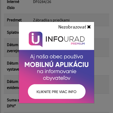
Dátum do:
Interné
DF0284/26
číslo
Suma od:
Predmet
Zábradlia s priečkami
Nezobrazovať
Splatnosť
25.05.2026
Suma do:
Dátum
03.06.2026
zverejnenia
Filtrovať
Reset
Dátum
11.05.2026
vystavenia
Dátum
01.06.2026
evidencie
Suma s
3 081.11 €
DPH*