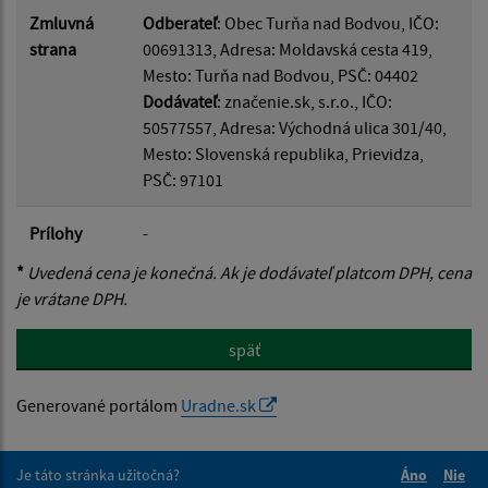
Zmluvná
Odberateľ
: Obec Turňa nad Bodvou, IČO:
strana
00691313, Adresa: Moldavská cesta 419,
Mesto: Turňa nad Bodvou, PSČ: 04402
Dodávateľ
: značenie.sk, s.r.o., IČO:
50577557, Adresa: Východná ulica 301/40,
Mesto: Slovenská republika, Prievidza,
PSČ: 97101
Prílohy
-
*
Uvedená cena je konečná. Ak je dodávateľ platcom DPH, cena
je vrátane DPH.
späť
Generované portálom
Uradne.sk
Je táto stránka užitočná?
Áno
Nie