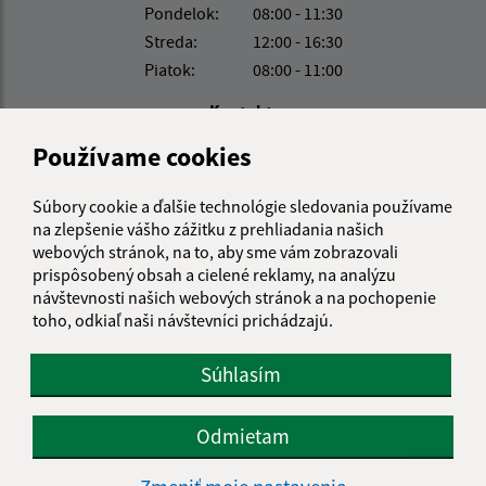
Pondelok:
08:00 - 11:30
Streda:
12:00 - 16:30
Piatok:
08:00 - 11:00
Kontakt:
Používame cookies
Obecný úrad Turňa nad Bodvou
Moldavská cesta 419/49
044 02 Turňa nad Bodvou
Súbory cookie a ďalšie technológie sledovania používame
na zlepšenie vášho zážitku z prehliadania našich
turna@turnanadbodvou.sk
webových stránok, na to, aby sme vám zobrazovali
+421 55 466 21 01
prispôsobený obsah a cielené reklamy, na analýzu
návštevnosti našich webových stránok a na pochopenie
IČO: 00691313
toho, odkiaľ naši návštevníci prichádzajú.
Súhlasím
Odmietam