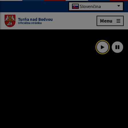
Slovenčina
Turňa nad Bodvou
Menu
Oficiálna stránka