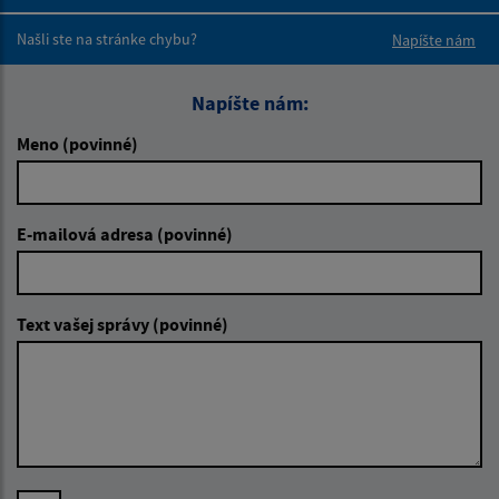
Boli tieto 
Boli 
Našli ste na stránke chybu?
Napíšte nám
Napíšte nám:
Meno (povinné)
E-mailová adresa (povinné)
Text vašej správy (povinné)