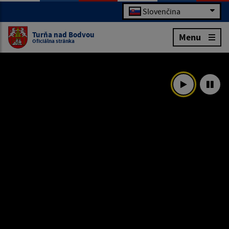
Slovenčina
Turňa nad Bodvou
Menu
Oficiálna stránka