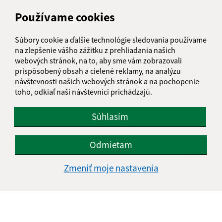
Moldavská cesta 419/49
Používame cookies
044 02 Turňa nad Bodvou
Súbory cookie a ďalšie technológie sledovania používame
turna@turnanadbodvou.sk
na zlepšenie vášho zážitku z prehliadania našich
+421 55 466 21 01
webových stránok, na to, aby sme vám zobrazovali
prispôsobený obsah a cielené reklamy, na analýzu
IČO: 00691313
návštevnosti našich webových stránok a na pochopenie
toho, odkiaľ naši návštevníci prichádzajú.
Súhlasím
Odmietam
Zmeniť moje nastavenia