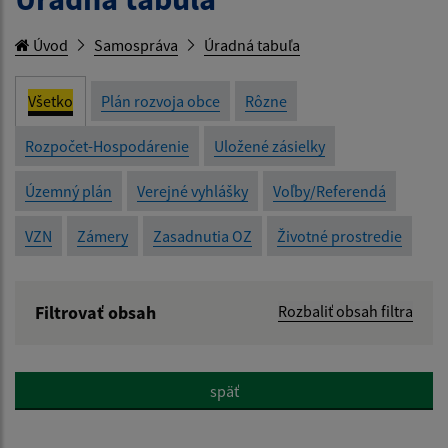
Úvod
Samospráva
Úradná tabuľa
Všetko
Plán rozvoja obce
Rôzne
Rozpočet-Hospodárenie
Uložené zásielky
Územný plán
Verejné vyhlášky
Voľby/Referendá
VZN
Zámery
Zasadnutia OZ
Životné prostredie
Filtrovať obsah
Rozbaliť obsah filtra
Názov:
späť
Popis: