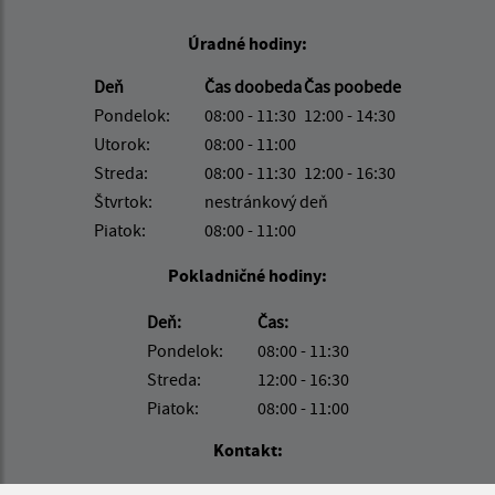
Úradné hodiny:
Deň
Čas doobeda
Čas poobede
Pondelok:
08:00 - 11:30
12:00 - 14:30
Utorok:
08:00 - 11:00
Streda:
08:00 - 11:30
12:00 - 16:30
Štvrtok:
nestránkový deň
Piatok:
08:00 - 11:00
Pokladničné hodiny:
Deň:
Čas:
Pondelok:
08:00 - 11:30
Streda:
12:00 - 16:30
Piatok:
08:00 - 11:00
Kontakt:
Obecný úrad Turňa nad Bodvou