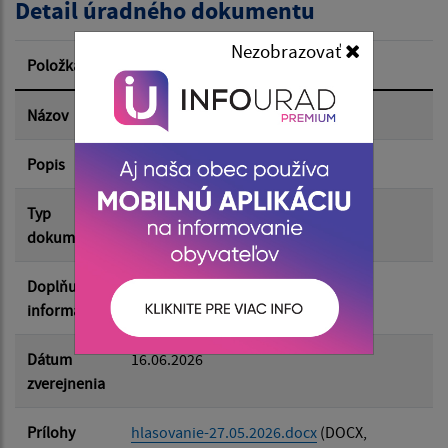
Detail úradného dokumentu
Dátum zverejnenia od:
Nezobrazovať
Položka
Informácia
Dátum zverejnenia do:
Názov
21.OZ_27.05.2026-hlasovanie
Popis
21.OZ_27.05.2026-hlasovanie
Filtrovať
Reset
Typ
Zasadnutia OZ
dokumentu
Doplňujúce
informácie
Dátum
16.06.2026
zverejnenia
Prílohy
hlasovanie-27.05.2026.docx
(DOCX,