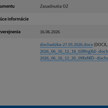
kumentu
Zasadnutia OZ
úce informácie
verejnenia
16.06.2026
dochadzka-27.05.2026.docx
(DOCX, 
2026_06_16_12_18_02MngXd--doch
2026_06_16_12_20_09XeNlD--docha