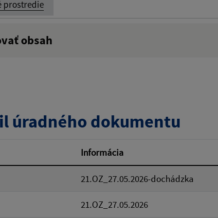
é prostredie
ovať obsah
:
Popis:
zverejnenia do:
il úradného dokumentu
ovať
Informácia
21.OZ_27.05.2026-dochádzka
21.OZ_27.05.2026