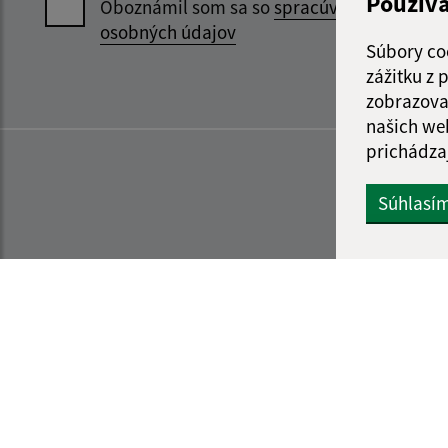
Použív
Oboznámil som sa so
spracúvaním
osobných údajov
Súbory co
zážitku z
zobrazova
našich we
prichádza
Súhlasí