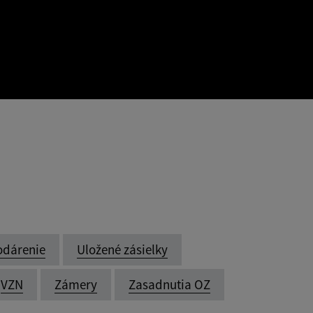
odárenie
Uložené zásielky
VZN
Zámery
Zasadnutia OZ