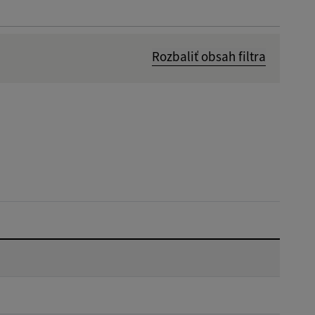
Rozbaliť obsah filtra
Dátum zverejnenia od:
Reset