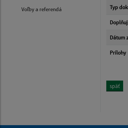
Typ do
Voľby a referendá
Doplňuj
Dátum z
Prílohy
späť