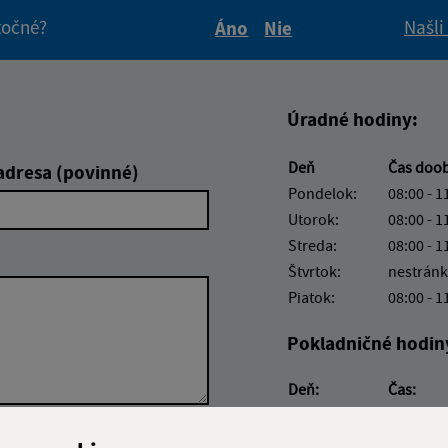
itočné?
Našli
Áno
Nie
Boli tieto informácie pre 
Boli tieto informáci
Úradné hodiny:
Deň
Čas doo
adresa (povinné)
Pondelok:
08:00 - 1
Utorok:
08:00 - 1
Streda:
08:00 - 1
Štvrtok:
nestránk
Piatok:
08:00 - 1
Pokladničné hodin
Deň:
Čas:
Pondelok:
08:00 - 1
Streda:
12:00 - 1
Google reCaptcha Response