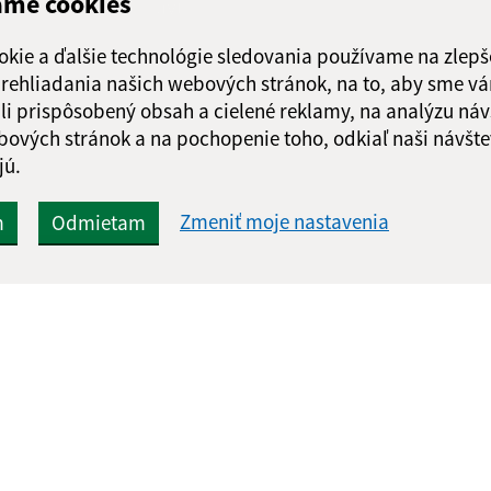
ame cookies
Odoslať správu
Piatok:
08:00 - 1
okie a ďalšie technológie sledovania používame na zlepš
 prehliadania našich webových stránok, na to, aby sme v
li prispôsobený obsah a cielené reklamy, na analýzu náv
bových stránok a na pochopenie toho, odkiaľ naši návšte
jú.
Zmeniť moje nastavenia
m
Odmietam