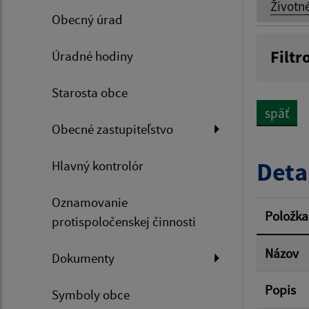
Životn
Obecný úrad
Filtr
Úradné hodiny
Názov
Starosta obce
späť
Obecné zastupiteľstvo
Dátum 
Deta
Hlavný kontrolór
Oznamovanie
Filtr
Položka
protispoločenskej činnosti
Názov
Dokumenty
Popis
Symboly obce