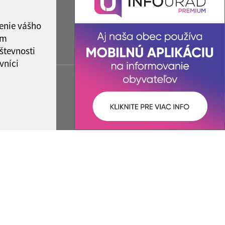
1:00
enie vášho
ám
števnosti
vníci