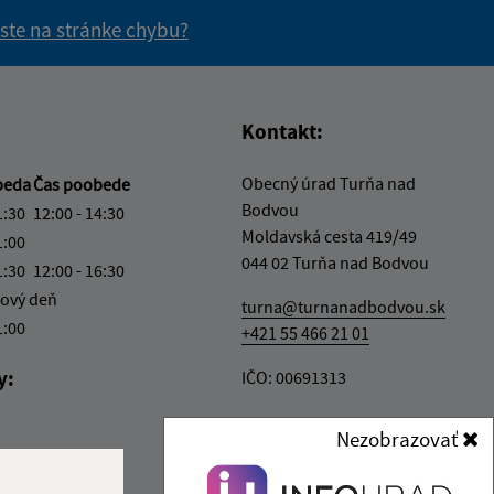
 ste na stránke chybu?
vás užitočné?
e pre vás užitočné?
Kontakt:
Obecný úrad Turňa nad
beda
Čas poobede
Bodvou
1:30
12:00 - 14:30
Moldavská cesta 419/49
1:00
044 02 Turňa nad Bodvou
1:30
12:00 - 16:30
ový deň
turna@turnanadbodvou.sk
1:00
+421 55 466 21 01
y:
IČO: 00691313
Nezobrazovať
1:30
6:30