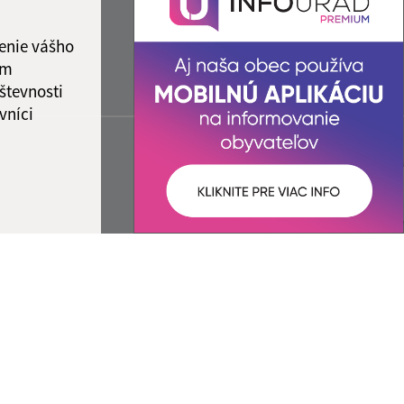
1:00
enie vášho
ám
števnosti
vníci