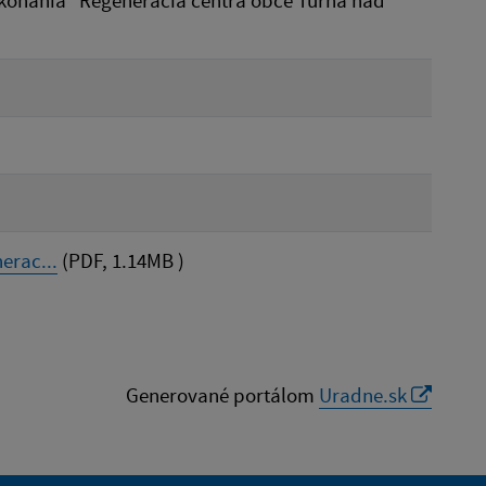
konania "Regenerácia centra obce Turňa nad
erac...
(PDF, 1.14MB )
Generované portálom
Uradne.sk