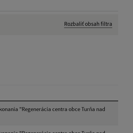
Rozbaliť obsah filtra
Dátum zverejnenia od:
Reset
konania "Regenerácia centra obce Turňa nad