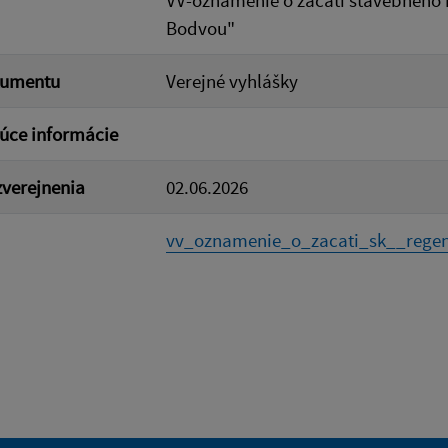
VV-oznámenie o začatí stavebného 
Bodvou"
kumentu
Verejné vyhlášky
úce informácie
verejnenia
02.06.2026
vv_oznamenie_o_zacati_sk__regen