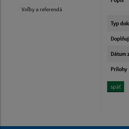
Popis
Voľby a referendá
Typ do
Doplňuj
Dátum z
Prílohy
späť