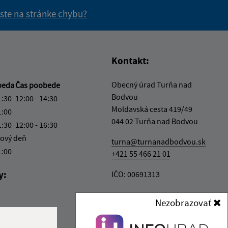
 ste na stránke chybu?
vás užitočné?
e pre vás užitočné?
Kontakt:
Obecný úrad Turňa nad
beda
Čas poobede
Bodvou
1:30
12:00 - 14:30
Moldavská cesta 419/49
1:00
044 02 Turňa nad Bodvou
1:30
12:00 - 16:30
ový deň
turna@turnanadbodvou.sk
1:00
+421 55 466 21 01
y:
IČO: 00691313
Nezobrazovať
1:30
6:30