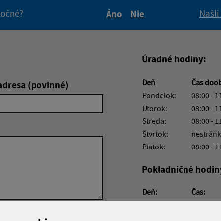
itočné?
Našli
Áno
Nie
Boli tieto informácie pre 
Boli tieto informáci
Úradné hodiny:
Deň
Čas doo
adresa (povinné)
Pondelok:
08:00 - 1
Utorok:
08:00 - 1
Streda:
08:00 - 1
Štvrtok:
nestránk
Piatok:
08:00 - 1
Pokladničné hodin
Deň:
Čas:
Pondelok:
08:00 - 1
Streda:
12:00 - 1
Google reCaptcha Response