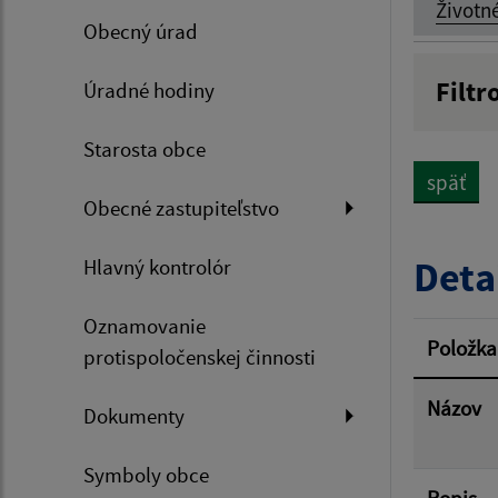
Životn
Obecný úrad
Filtr
Úradné hodiny
Názov
Starosta obce
späť
Obecné zastupiteľstvo
Dátum 
Deta
Hlavný kontrolór
Oznamovanie
Filtr
Položka
protispoločenskej činnosti
Názov
Dokumenty
Symboly obce