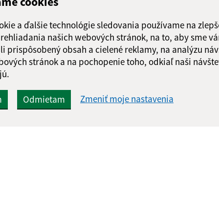
ame cookies
Odoslať správu
Piatok:
08:00 - 1
okie a ďalšie technológie sledovania používame na zlepš
 prehliadania našich webových stránok, na to, aby sme v
li prispôsobený obsah a cielené reklamy, na analýzu náv
bových stránok a na pochopenie toho, odkiaľ naši návšte
jú.
Zmeniť moje nastavenia
m
Odmietam