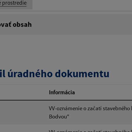
é prostredie
ovať obsah
:
Popis:
zverejnenia do:
il úradného dokumentu
ovať
Informácia
VV-oznámenie o začatí stavebného 
Bodvou"