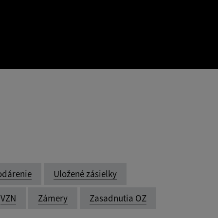
odárenie
Uložené zásielky
VZN
Zámery
Zasadnutia OZ