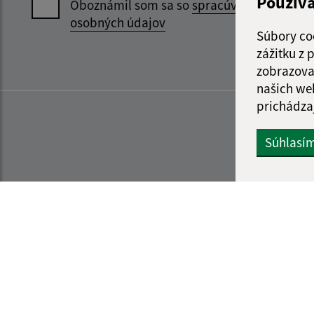
Použív
Oboznámil som sa so
spracúvaním
osobných údajov
Súbory co
zážitku z
zobrazova
našich we
prichádza
Súhlasí