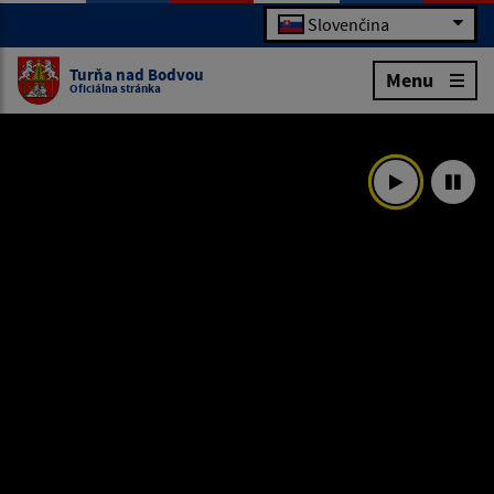
Slovenčina
Turňa nad Bodvou
Menu
Oficiálna stránka