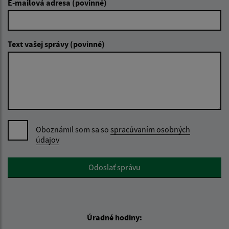
E-mailová adresa (povinné)
Text vašej správy (povinné)
Oboznámil som sa so
spracúvaním osobných
údajov
Google reCaptcha Response
Odoslať správu
Úradné hodiny: