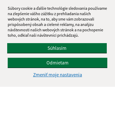
turna@turnanadbodvou.sk
Súbory cookie a ďalšie technológie sledovania používame
+421 55 466 21 01
na zlepšenie vášho zážitku z prehliadania našich
webových stránok, na to, aby sme vám zobrazovali
IČO: 00691313
prispôsobený obsah a cielené reklamy, na analýzu
návštevnosti našich webových stránok a na pochopenie
toho, odkiaľ naši návštevníci prichádzajú.
Súhlasím
Odmietam
Zmeniť moje nastavenia