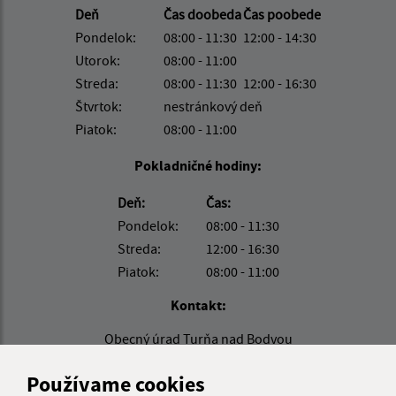
Deň
Čas doobeda
Čas poobede
Pondelok:
08:00 - 11:30
12:00 - 14:30
Utorok:
08:00 - 11:00
Streda:
08:00 - 11:30
12:00 - 16:30
Štvrtok:
nestránkový deň
Piatok:
08:00 - 11:00
Pokladničné hodiny:
Deň:
Čas:
Pondelok:
08:00 - 11:30
Streda:
12:00 - 16:30
Piatok:
08:00 - 11:00
Kontakt:
Obecný úrad Turňa nad Bodvou
Moldavská cesta 419/49
Používame cookies
044 02 Turňa nad Bodvou