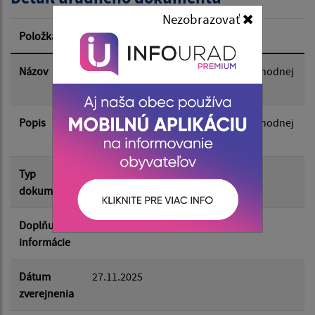
Dátum zverejnenia od:
Nezobrazovať
Položka
Informácia
Dátum zverejnenia do:
Názov
Zámer predaja majetku formou obchodnej
verejnej súťaže
Popis
Filtrovať
Zámer predaja majetku formou obchodnej
Reset
verejnej súťaže
Typ
Zámery
dokumentu
Doplňujúce
informácie
Dátum
27.11.2025
zverejnenia