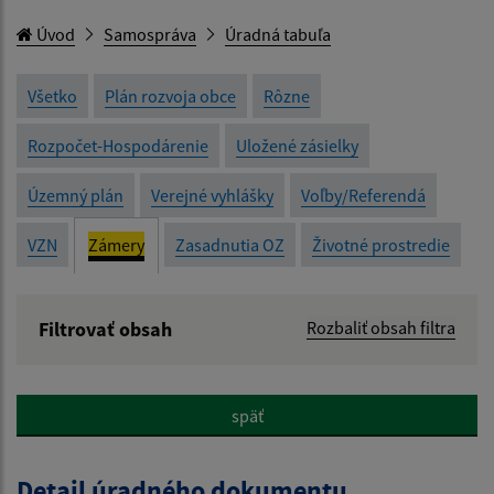
Úvod
Samospráva
Úradná tabuľa
Všetko
Plán rozvoja obce
Rôzne
Rozpočet-Hospodárenie
Uložené zásielky
Územný plán
Verejné vyhlášky
Voľby/Referendá
VZN
Zámery
Zasadnutia OZ
Životné prostredie
Filtrovať obsah
Rozbaliť obsah filtra
Názov:
späť
Popis:
Detail úradného dokumentu