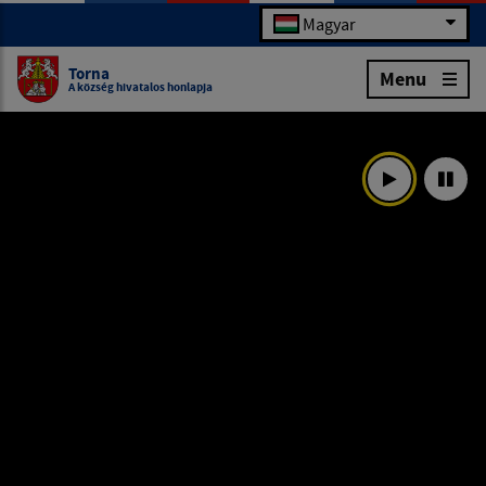
Magyar
Torna
Menu
A község hivatalos honlapja