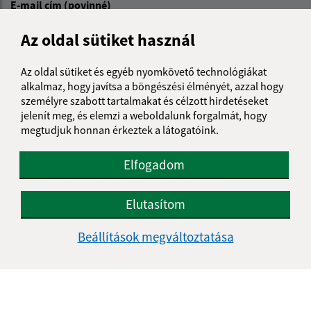
E-mail cím (povinné)
Az oldal sütiket használ
Üzenetének szövege (povinné)
Az oldal sütiket és egyéb nyomkövető technológiákat
alkalmaz, hogy javítsa a böngészési élményét, azzal hogy
személyre szabott tartalmakat és célzott hirdetéseket
jelenít meg, és elemzi a weboldalunk forgalmát, hogy
megtudjuk honnan érkeztek a látogatóink.
Elfogadom
Megismerkedtem a
személyes adatok
feldolgozásával
Elutasítom
Google reCaptcha Response
Üzenet küldése
Beállítások megváltoztatása
Úradné hodiny: