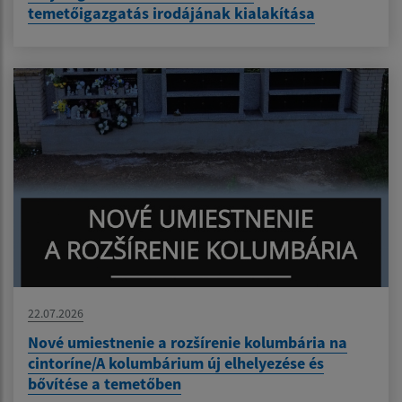
temetőigazgatás irodájának kialakítása
22.07.2026
Nové umiestnenie a rozšírenie kolumbária na
cintoríne/A kolumbárium új elhelyezése és
bővítése a temetőben