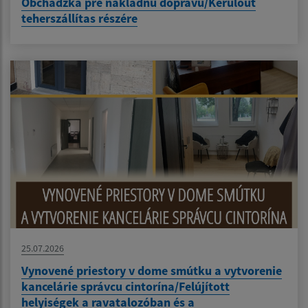
Obchádzka pre nákladnú dopravu/Kerülőút
teherszállítas részére
25.07.2026
Vynovené priestory v dome smútku a vytvorenie
kancelárie správcu cintorína/Felújított
helyiségek a ravatalozóban és a