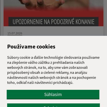
15.07.2026
Upozornenie na podozrivé konanie /
Používame cookies
Figyelmeztetés gyanús tevékenységre
Súbory cookie a ďalšie technológie sledovania používame
na zlepšenie vášho zážitku z prehliadania našich
...
1
2
46
>
webových stránok, na to, aby sme vám zobrazovali
prispôsobený obsah a cielené reklamy, na analýzu
návštevnosti našich webových stránok a na pochopenie
toho, odkiaľ naši návštevníci prichádzajú.
Je táto stránka užitočná?
Áno
Nie
Boli tieto 
Boli 
Súhlasím
Našli ste na stránke chybu?
Napíšte nám