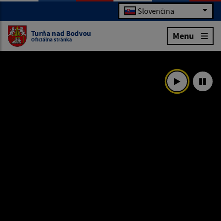
Slovenčina
Turňa nad Bodvou
Menu
Oficiálna stránka