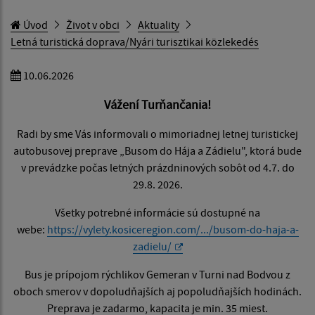
Úvod
Život v obci
Aktuality
Letná turistická doprava/Nyári turisztikai közlekedés
10.06.2026
Vážení Turňančania!
Radi by sme Vás informovali o mimoriadnej letnej turistickej
autobusovej preprave „Busom do Hája a Zádielu", ktorá bude
v prevádzke počas letných prázdninových sobôt od 4.7. do
29.8. 2026.
Všetky potrebné informácie sú dostupné na
webe:
https://vylety.kosiceregion.com/.../busom-do-haja-a-
zadielu/
Bus je prípojom rýchlikov Gemeran v Turni nad Bodvou z
oboch smerov v dopoludňajších aj popoludňajších hodinách.
Preprava je zadarmo, kapacita je min. 35 miest.