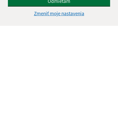
Odmietam
Napíšte nám:
Zmeniť moje nastavenia
Meno (povinné)
E-mailová adresa (povinné)
Text vašej správy (povinné)
Oboznámil som sa so
spracúvaním osobných
údajov