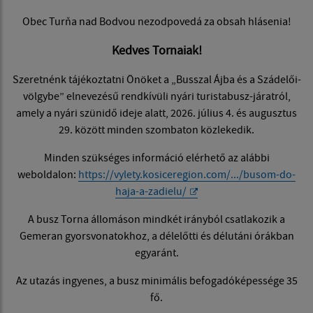
Obec Turňa nad Bodvou nezodpovedá za obsah hlásenia!
Kedves Tornaiak!
Szeretnénk tájékoztatni Önöket a „Busszal Ájba és a Szádelői-
völgybe” elnevezésű rendkívüli nyári turistabusz-járatról,
amely a nyári szünidő ideje alatt, 2026. július 4. és augusztus
29. között minden szombaton közlekedik.
Minden szükséges információ elérhető az alábbi
weboldalon:
https://vylety.kosiceregion.com/.../busom-do-
haja-a-zadielu/
A busz Torna állomáson mindkét irányból csatlakozik a
Gemeran gyorsvonatokhoz, a délelőtti és délutáni órákban
egyaránt.
Az utazás ingyenes, a busz minimális befogadóképessége 35
fő.