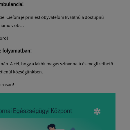
ambulancia!
e. Cieľom je priniesť obyvateľom kvalitnú a dostupnú
riamo v obci.
koro!
se folyamatban!
rnán. A cél, hogy a lakók magas színvonalú és megfizethető
zvetlenül községünkben.
arosan!