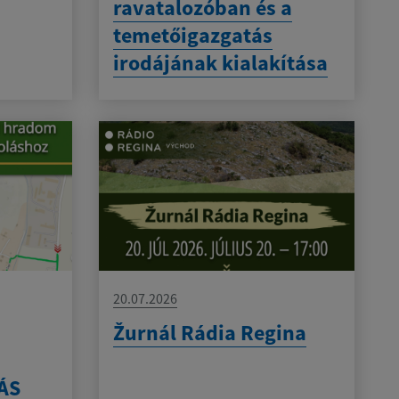
ravatalozóban és a
temetőigazgatás
irodájának kialakítása
20.07.2026
Žurnál Rádia Regina
ÁS