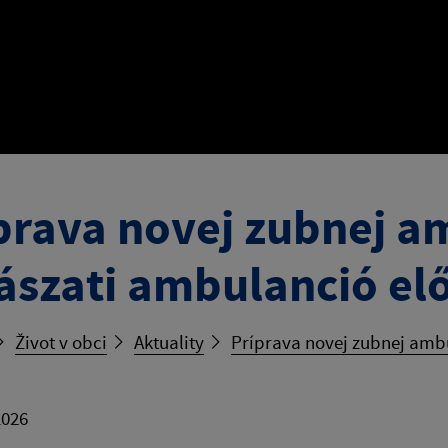
prava novej zubnej a
ászati ​​ambulanció el
Život v obci
Aktuality
Príprava novej zubnej ambu
2026