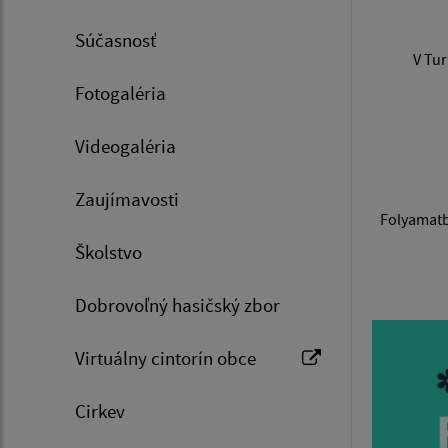
Súčasnosť
V Tur
Fotogaléria
Videogaléria
Zaujímavosti
Folyamatb
Školstvo
Dobrovoľný hasičský zbor
Virtuálny cintorín obce
Cirkev