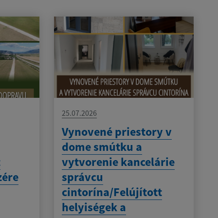
25.07.2026
Vynovené priestory v
dome smútku a
t
vytvorenie kancelárie
zére
správcu
cintorína/Felújított
helyiségek a