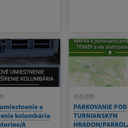
26
20.07.2026
umiestnenie a
PARKOVANIE POD
renie kolumbária
TURNIANSKYM
ntoríne/A
HRADOM/PARKOL