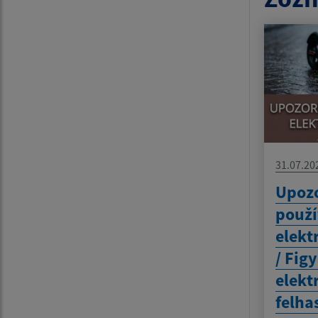
31.07.20
Upozo
použí
elekt
/ Fig
elekt
felha