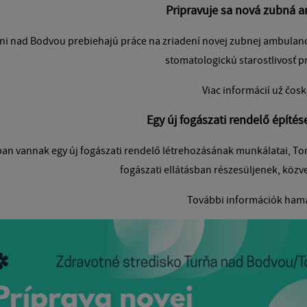
Pripravuje sa nová zubná 
ni nad Bodvou prebiehajú práce na zriadení novej zubnej ambulanci
stomatologickú starostlivosť p
Viac informácií už čos
Egy új fogászati ​​rendelő építé
an vannak egy új fogászati ​​rendelő létrehozásának munkálatai, To
fogászati ​​ellátásban részesüljenek, kö
További információk ham