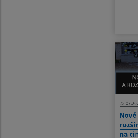
22.07.20
Nové 
rozší
na ci