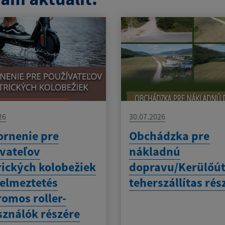
26
30.07.2026
rnenie pre
Obchádzka pre
vateľov
nákladnú
rických kolobežiek
dopravu/Kerülőú
yelmeztetés
teherszállítas rés
romos roller-
sználók részére