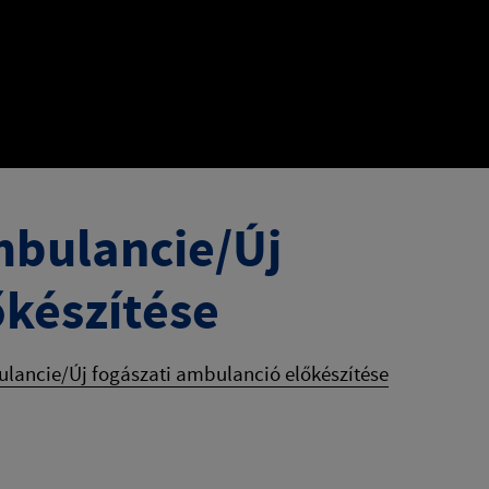
mbulancie/Új
őkészítése
lancie/Új fogászati ​​ambulanció előkészítése