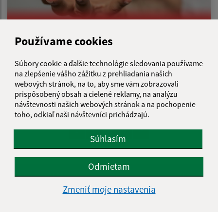
Používame cookies
Súbory cookie a ďalšie technológie sledovania používame
15.07.2026
na zlepšenie vášho zážitku z prehliadania našich
Upozornenie na podozrivé konanie /
webových stránok, na to, aby sme vám zobrazovali
Figyelmeztetés gyanús tevékenységre
prispôsobený obsah a cielené reklamy, na analýzu
návštevnosti našich webových stránok a na pochopenie
toho, odkiaľ naši návštevníci prichádzajú.
...
1
2
46
>
Súhlasím
Odmietam
Je táto stránka užitočná?
Áno
Nie
Boli tieto 
Boli 
Zmeniť moje nastavenia
Našli ste na stránke chybu?
Napíšte nám