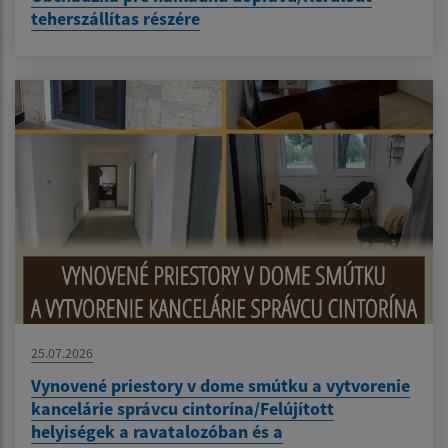
teherszállítas részére
25.07.2026
Vynovené priestory v dome smútku a vytvorenie
kancelárie správcu cintorína/Felújított
helyiségek a ravatalozóban és a