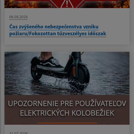
06.08.2026
Čas zvýšeného nebezpečenstva vzniku
požiaru/Fokozottan tűzveszélyes időszak
31.07.2026