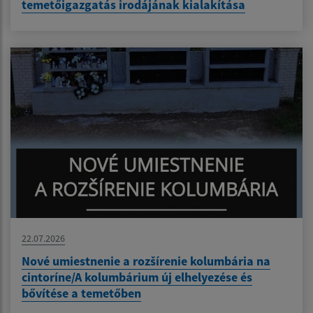
temetőigazgatás irodájának kialakítása
22.07.2026
Nové umiestnenie a rozšírenie kolumbária na
cintoríne/A kolumbárium új elhelyezése és
bővítése a temetőben