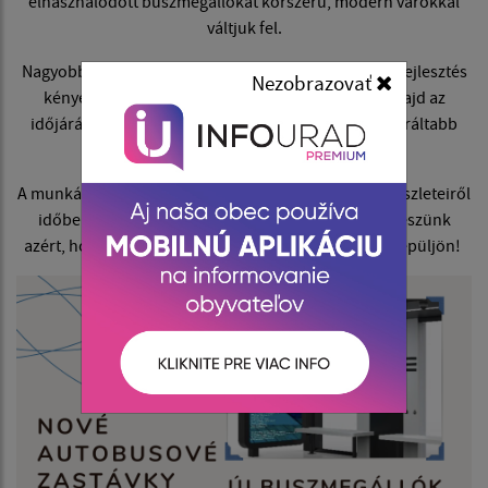
elhasználódott buszmegállókat korszerű, modern várókkal
váltjuk fel.
Nagyobb kényelem és biztonság: Hisszük, hogy ez a fejlesztés
Nezobrazovať
kényelmesebb várakozást, jobb védelmet nyújt majd az
időjárás viszontagságaival szemben, valamint kulturáltabb
környezetet teremt minden utas számára.
A munkálatok pontos ütemtervéről és a kivitelezés részleteiről
időben tájékoztatni fogjuk Önöket. Mindent megteszünk
azért, hogy községünk folyamatosan fejlődjön és szépüljön!