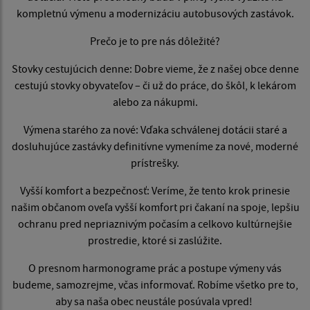
kompletnú výmenu a modernizáciu autobusových zastávok.
Prečo je to pre nás dôležité?
Stovky cestujúcich denne: Dobre vieme, že z našej obce denne
cestujú stovky obyvateľov – či už do práce, do škôl, k lekárom
alebo za nákupmi.
Výmena starého za nové: Vďaka schválenej dotácii staré a
dosluhujúce zastávky definitívne vymeníme za nové, moderné
prístrešky.
Vyšší komfort a bezpečnosť: Veríme, že tento krok prinesie
našim občanom oveľa vyšší komfort pri čakaní na spoje, lepšiu
ochranu pred nepriaznivým počasím a celkovo kultúrnejšie
prostredie, ktoré si zaslúžite.
O presnom harmonograme prác a postupe výmeny vás
budeme, samozrejme, včas informovať. Robíme všetko pre to,
aby sa naša obec neustále posúvala vpred!