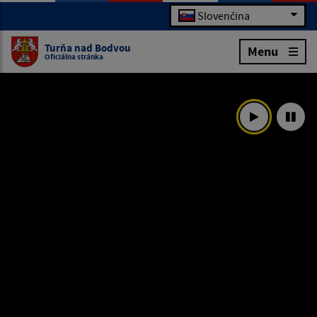
Slovenčina
Turňa nad Bodvou
Menu
Oficiálna stránka