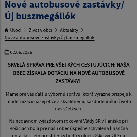
Nové autobusové zastávky/
Új buszmegállók
Úvod
Život v obci
Aktuality
Nové autobusové zastávky/Új buszmegállók
02.06.2026
SKVELÁ SPRÁVA PRE VŠETKÝCH CESTUJÚCICH: NAŠA
OBEC ZÍSKALA DOTÁCIU NA NOVÉ AUTOBUSOVÉ
ZASTÁVKY!
Máme pre vás ďalšiu výbornú správu, ktorá výrazne prispeje k
modernizácii našej obce a skvalitneniu každodenného života
nás všetkých.
Na nedávnom výjazdovom rokovaní Vlády SR v Haniske pri
Košiciach bola pre našu obec úspešne schválená finančná
dotácia! Tieto prostriedky budú v plnej výške využité na