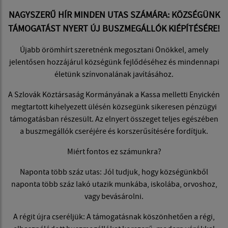
NAGYSZERŰ HÍR MINDEN UTAS SZÁMÁRA: KÖZSÉGÜNK
TÁMOGATÁST NYERT ÚJ BUSZMEGÁLLÓK KIÉPÍTÉSÉRE!
Újabb örömhírt szeretnénk megosztani Önökkel, amely
jelentősen hozzájárul községünk fejlődéséhez és mindennapi
életünk színvonalának javításához.
A Szlovák Köztársaság Kormányának a Kassa melletti Enyickén
megtartott kihelyezett ülésén közsegünk sikeresen pénzügyi
támogatásban részesült. Az elnyert összeget teljes egészében
a buszmegállók cseréjére és korszerűsítésére fordítjuk.
Miért fontos ez számunkra?
Naponta több száz utas: Jól tudjuk, hogy községünkből
naponta több száz lakó utazik munkába, iskolába, orvoshoz,
vagy bevásárolni.
A régit újra cseréljük: A támogatásnak köszönhetően a régi,