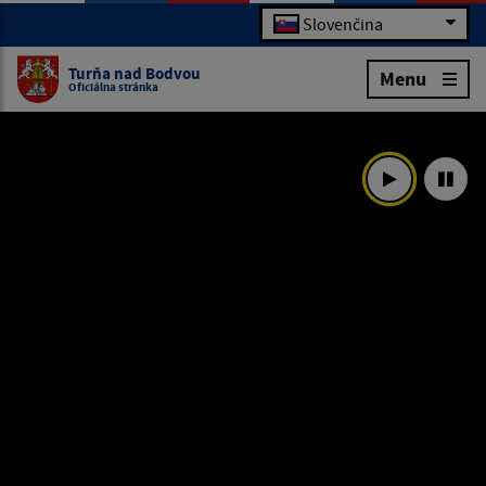
Slovenčina
Turňa nad Bodvou
Menu
Oficiálna stránka