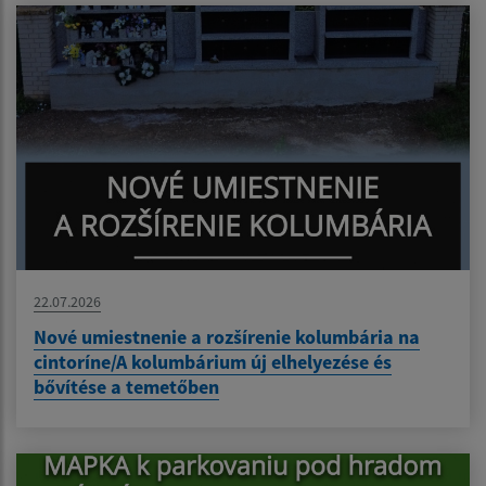
22.07.2026
Nové umiestnenie a rozšírenie kolumbária na
cintoríne/A kolumbárium új elhelyezése és
bővítése a temetőben