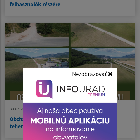
felhasználók részére
Nezobrazovať
30.07.2026
Obchádzka pre nákladnú dopravu/Kerülőút
teherszállítas részére