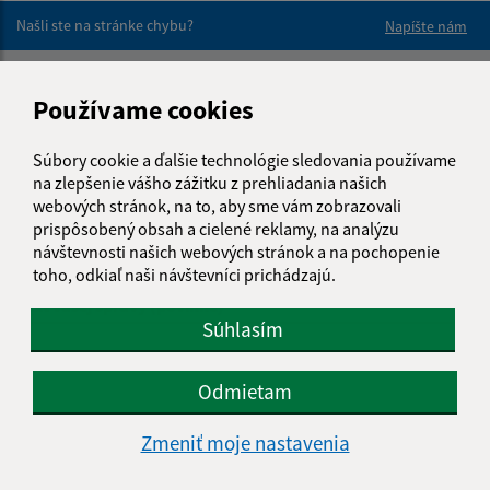
Našli ste na stránke chybu?
Napíšte nám
Napíšte nám:
Používame cookies
Meno (povinné)
Súbory cookie a ďalšie technológie sledovania používame
na zlepšenie vášho zážitku z prehliadania našich
webových stránok, na to, aby sme vám zobrazovali
E-mailová adresa (povinné)
prispôsobený obsah a cielené reklamy, na analýzu
návštevnosti našich webových stránok a na pochopenie
toho, odkiaľ naši návštevníci prichádzajú.
Text vašej správy (povinné)
Súhlasím
Odmietam
Zmeniť moje nastavenia
Oboznámil som sa so
spracúvaním osobných