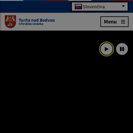
Slovenčina
Turňa nad Bodvou
Menu
Oficiálna stránka