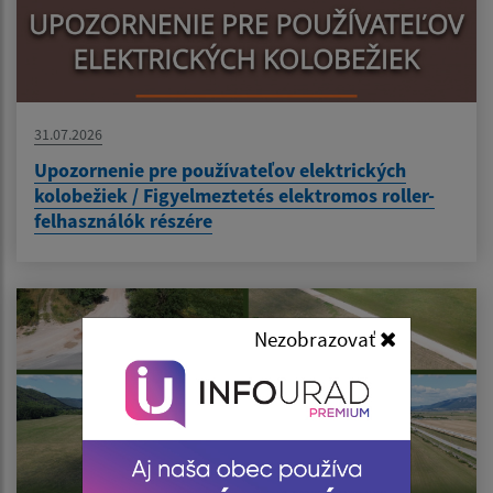
31.07.2026
Upozornenie pre používateľov elektrických
kolobežiek / Figyelmeztetés elektromos roller-
felhasználók részére
Nezobrazovať