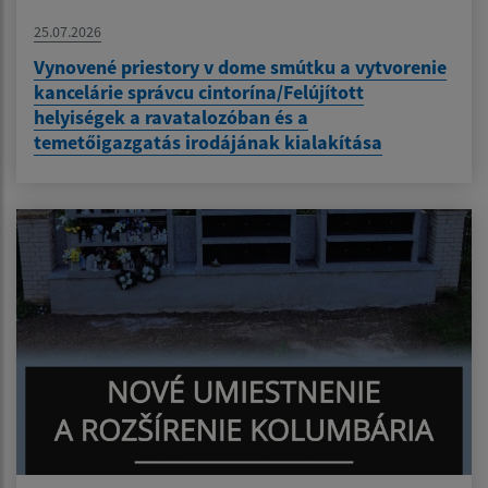
25.07.2026
Vynovené priestory v dome smútku a vytvorenie
kancelárie správcu cintorína/Felújított
helyiségek a ravatalozóban és a
temetőigazgatás irodájának kialakítása