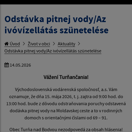
Odstávka pitnej vody/Az
ivóvízellátás szünetelése
Úvod
Život v obci
Aktuality
Odstávka pitnej vody/Az ivóvízellátás szünetelése
14.05.2026
Vážení Turňančania!
Východoslovenská vodárenská spoločnosť, a.s. Vám
oznamuje, že dňa 15. mája 2026, t. j. zajtra od 9:00 hod. do
13:00 hod. bude z dôvodu odstraňovania poruchy odstavená
dodávka pitnej vody na Moldavskej ceste a to v rodinných
domoch s orientačnými číslami od 69 – 91.
Obec Turňa nad Bodvou nezodpovedá za obsah hlásenia!