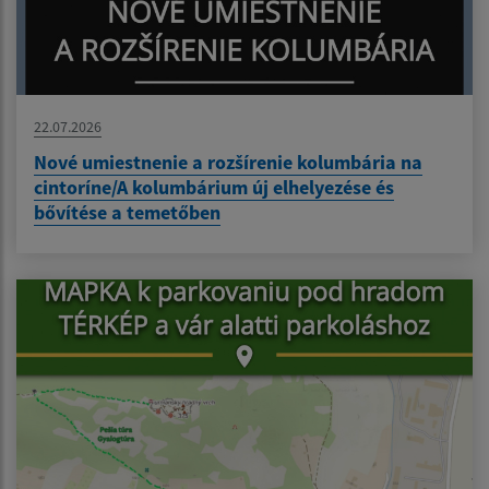
22.07.2026
Nové umiestnenie a rozšírenie kolumbária na
cintoríne/A kolumbárium új elhelyezése és
bővítése a temetőben