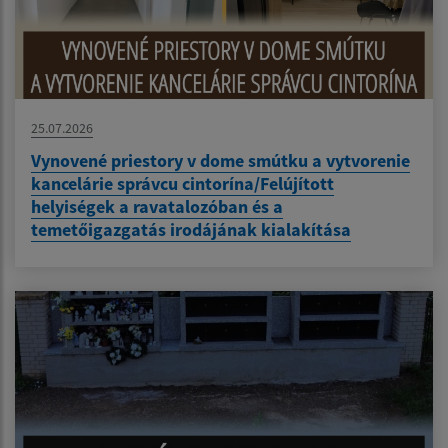
25.07.2026
Vynovené priestory v dome smútku a vytvorenie
kancelárie správcu cintorína/Felújított
helyiségek a ravatalozóban és a
temetőigazgatás irodájának kialakítása