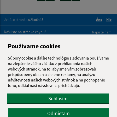
Je táto stránka užitočná?
Áno
Nie
Boli tieto 
Boli 
Našli ste na stránke chybu?
Napíšte nám
Používame cookies
Napíšte nám:
Meno (povinné)
Súbory cookie a ďalšie technológie sledovania používame
na zlepšenie vášho zážitku z prehliadania našich
webových stránok, na to, aby sme vám zobrazovali
prispôsobený obsah a cielené reklamy, na analýzu
E-mailová adresa (povinné)
návštevnosti našich webových stránok a na pochopenie
toho, odkiaľ naši návštevníci prichádzajú.
Súhlasím
Text vašej správy (povinné)
Odmietam