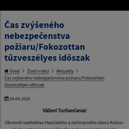
Čas zvýšeného
nebezpečenstva
požiaru/Fokozottan
tűzveszélyes időszak
Úvod
Život v obci
Aktuality
Čas zvýšeného nebezpečenstva požiaru/Fokozottan
tűzveszélyes időszak
24.04.2026
Vážení Turňančania!
Okresné riaditeľstvo Hasičského a záchranného zboru Košice-