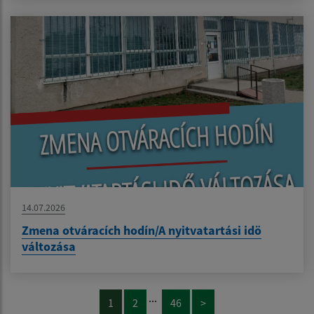
14.07.2026
Zmena otváracích hodín/A nyitvatartási idö
változása
...
1
2
46
>