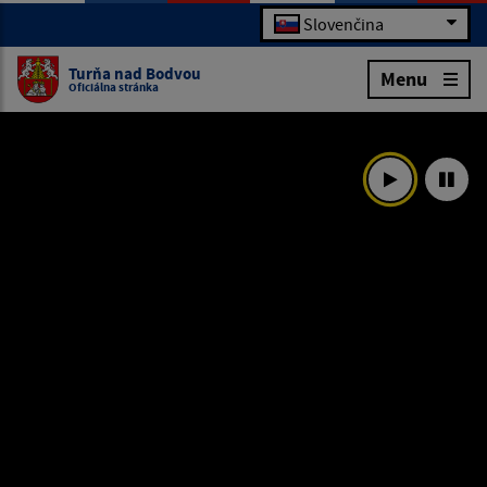
Slovenčina
Turňa nad Bodvou
Menu
Oficiálna stránka