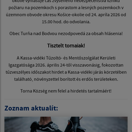
okolie vyhlasuje čas zvýšeného nebezpečenstva vzniku
požiaru na pozemkoch s porastom a lesných pozemkoch v
územnom obvode okresu Košice-okolie od 24. apríla 2026 od
15.00 hod. do odvolania.
Obec Turňa nad Bodvou nezodpovedá za obsah hlásenia!
Tisztelt tornaiak!
A Kassa-vidéki Tűzoltó- és Mentőszolgálat Kerületi
Igazgatósága 2026. április 24-től visszavonásig, fokozottan
tűzveszélyes időszakot hirdet a Kassa-vidéki járás körzetében
található, növényzettel borított és erdős területeken.
Torna Község nem felel a hirdetés tartalmáért!
Zoznam aktualít: