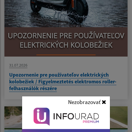
31.07.2026
Upozornenie pre používateľov elektrických
kolobežiek / Figyelmeztetés elektromos roller-
felhasználók részére
Nezobrazovať