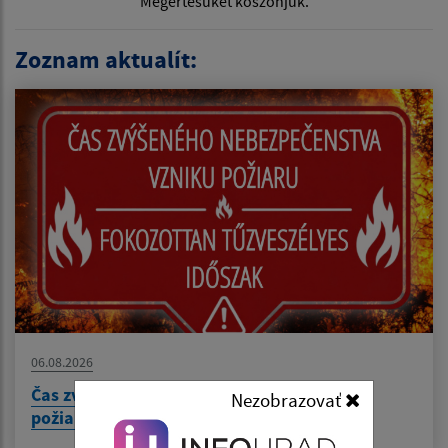
Megértésüket köszönjük.
Zoznam aktualít:
06.08.2026
Čas zvýšeného nebezpečenstva vzniku
Nezobrazovať
požiaru/Fokozottan tűzveszélyes időszak