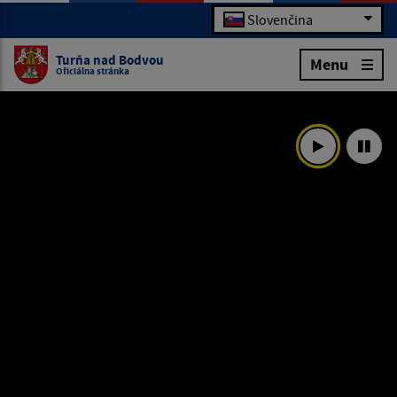
Slovenčina
Turňa nad Bodvou
Menu
Oficiálna stránka