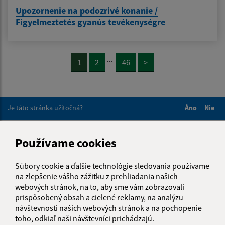
Upozornenie na podozrivé konanie /
Figyelmeztetés gyanús tevékenységre
...
1
2
46
>
Je táto stránka užitočná?
Áno
Nie
Boli tieto 
Boli 
Našli ste na stránke chybu?
Napíšte nám
Používame cookies
Napíšte nám:
Súbory cookie a ďalšie technológie sledovania používame
na zlepšenie vášho zážitku z prehliadania našich
Meno (povinné)
webových stránok, na to, aby sme vám zobrazovali
prispôsobený obsah a cielené reklamy, na analýzu
návštevnosti našich webových stránok a na pochopenie
toho, odkiaľ naši návštevníci prichádzajú.
E-mailová adresa (povinné)