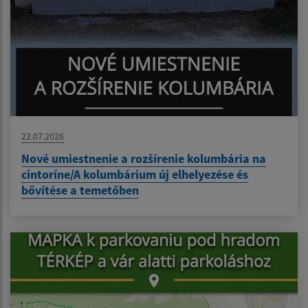
22.07.2026
Nové umiestnenie a rozšírenie kolumbária na
cintoríne/A kolumbárium új elhelyezése és
bővítése a temetőben