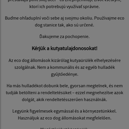
ktorí ich potrebujú využívať správne.
Buďme ohľaduplní voči sebe aj svojmu okoliu. Používajme eco
dog stanice tak, ako sú určené.
Ďakujeme za pochopenie.
Kérjük a kutyatulajdonosokat!
Az eco dog állomások kizárólag kutyaürülék elhelyezésére
szolgálnak. Nem a kommunális és az egyéb hulladék
gyűjtőedénye.
Ha más hulladékot dobunk bele, gyorsan megtelnek, és nem
tudják betölteni a rendeltetésüket – ezzel megnehezítve azok
dolgát, akik rendeltetésszerűen használnák.
Legyünk figyelmesek egymással és a környezetünkkel.
Használjuk az eco dog állomásokat megfelelően.