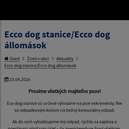
Ecco dog stanice/Ecco dog
állomások
Úvod
Život v obci
Aktuality
Ecco dog stanice/Ecco dog állomások
23.04.2026
Prosíme všetkých majiteľov psov!
Eco dog stanice sú určené výhradne na psie exkrementy. Nie
sú odpadkovým košom na bežný komunálny odpad.
Ak do nich vyhadzujeme iný odpad, rýchlo sa zaplnia a
prestávajú plniť svoj účel – čo znepríjemňuje život všetkým,