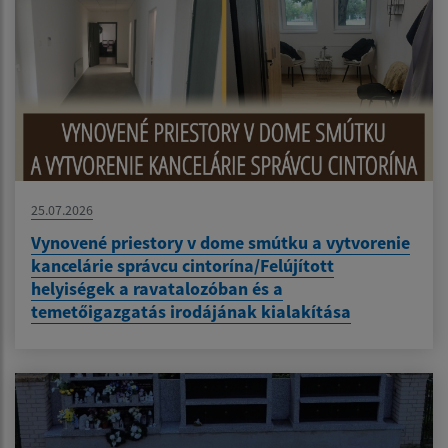
25.07.2026
Vynovené priestory v dome smútku a vytvorenie
kancelárie správcu cintorína/Felújított
helyiségek a ravatalozóban és a
temetőigazgatás irodájának kialakítása