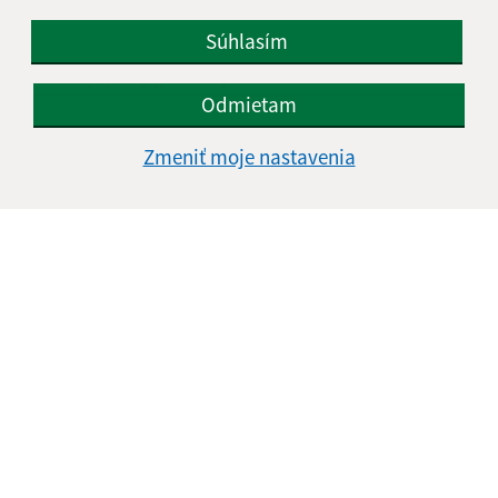
Súhlasím
Text vašej správy (povinné)
Odmietam
Zmeniť moje nastavenia
Oboznámil som sa so
spracúvaním osobných
údajov
Google reCaptcha Response
Odoslať správu
Úradné hodiny: