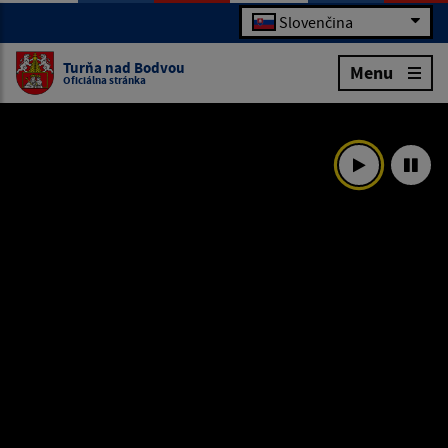
Slovenčina
Turňa nad Bodvou
Menu
Oficiálna stránka