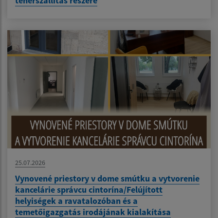
teherszállítas részére
25.07.2026
Vynovené priestory v dome smútku a vytvorenie
kancelárie správcu cintorína/Felújított
helyiségek a ravatalozóban és a
temetőigazgatás irodájának kialakítása