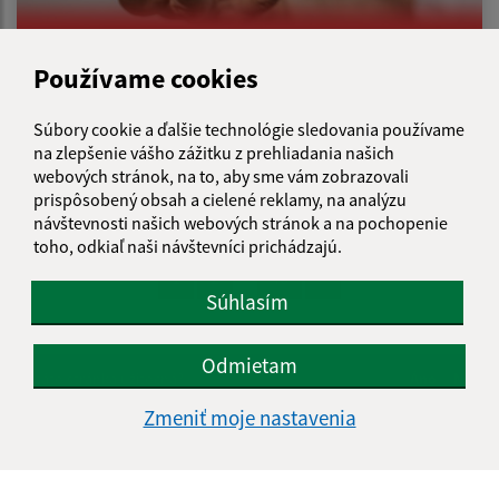
Používame cookies
15.07.2026
Súbory cookie a ďalšie technológie sledovania používame
na zlepšenie vášho zážitku z prehliadania našich
Upozornenie na podozrivé konanie /
webových stránok, na to, aby sme vám zobrazovali
Figyelmeztetés gyanús tevékenységre
prispôsobený obsah a cielené reklamy, na analýzu
návštevnosti našich webových stránok a na pochopenie
toho, odkiaľ naši návštevníci prichádzajú.
...
1
2
46
>
Súhlasím
Odmietam
Je táto stránka užitočná?
Áno
Nie
Boli tieto 
Boli 
Zmeniť moje nastavenia
Našli ste na stránke chybu?
Napíšte nám
Napíšte nám: