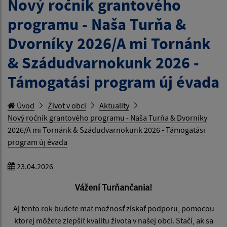
Nový ročník grantového
programu - Naša Turňa &
Dvorníky 2026/A mi Tornánk
& Szádudvarnokunk 2026 -
Támogatási program új évada
Úvod
Život v obci
Aktuality
Nový ročník grantového programu - Naša Turňa & Dvorníky
2026/A mi Tornánk & Szádudvarnokunk 2026 - Támogatási
program új évada
23.04.2026
Vážení Turňančania!
Aj tento rok budete mať možnosť získať podporu, pomocou
ktorej môžete zlepšiť kvalitu života v našej obci. Stačí, ak sa