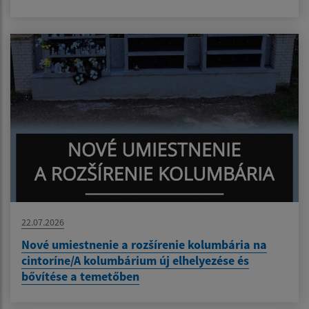
22.07.2026
Nové umiestnenie a rozšírenie kolumbária na
cintoríne/A kolumbárium új elhelyezése és
bővítése a temetőben