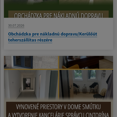
30.07.2026
Obchádzka pre nákladnú dopravu/Kerülőút
teherszállítas részére