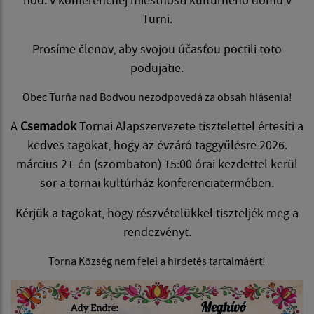
Turni.
Prosíme členov, aby svojou účasťou poctili toto
podujatie.
Obec Turňa nad Bodvou nezodpovedá za obsah hlásenia!
A
Csemadok
Tornai Alapszervezete tisztelettel értesíti a
kedves tagokat, hogy az évzáró taggyűlésre 2026.
március 21-én (szombaton) 15:00 órai kezdettel kerül
sor a tornai kultúrház konferenciatermében.
Kérjük a tagokat, hogy részvételükkel tiszteljék meg a
rendezvényt.
Torna Község nem felel a hirdetés tartalmáért!