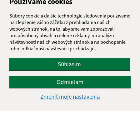
Používame cookies
Boli tieto 
Boli 
Našli ste na stránke chybu?
Napíšte nám
Súbory cookie a ďalšie technológie sledovania používame
na zlepšenie vášho zážitku z prehliadania našich
Napíšte nám:
webových stránok, na to, aby sme vám zobrazovali
prispôsobený obsah a cielené reklamy, na analýzu
Meno (povinné)
návštevnosti našich webových stránok a na pochopenie
toho, odkiaľ naši návštevníci prichádzajú.
Súhlasím
E-mailová adresa (povinné)
Odmietam
Text vašej správy (povinné)
Zmeniť moje nastavenia