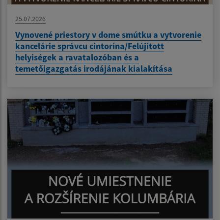
25.07.2026
Vynovené priestory v dome smútku a vytvorenie
kancelárie správcu cintorína/Felújított
helyiségek a ravatalozóban és a
temetőigazgatás irodájának kialakítása