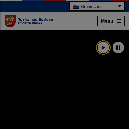
Slovenčina
Turňa nad Bodvou
Menu
Oficiálna stránka