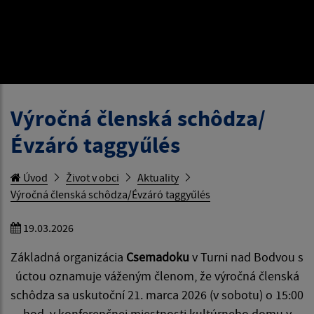
Výročná členská schôdza/
Évzáró taggyűlés
Úvod
Život v obci
Aktuality
Výročná členská schôdza/Évzáró taggyűlés
19.03.2026
Základná organizácia
Csemadoku
v Turni nad Bodvou s
úctou oznamuje váženým členom, že výročná členská
schôdza sa uskutoční 21. marca 2026 (v sobotu) o 15:00
hod. v konferenčnej miestnosti kultúrneho domu v