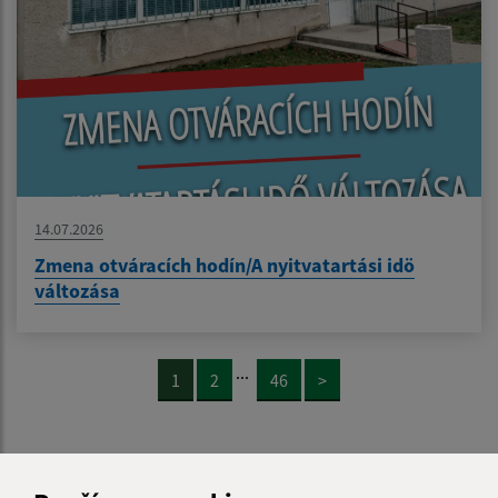
14.07.2026
Zmena otváracích hodín/A nyitvatartási idö
változása
...
1
2
46
>
Je táto stránka užitočná?
Áno
Nie