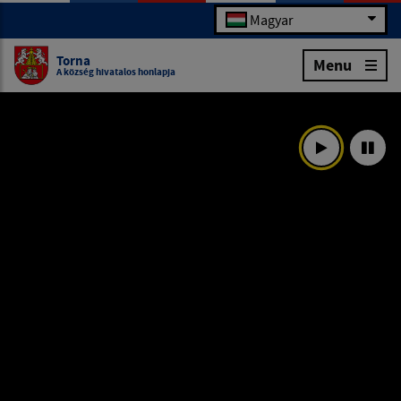
Magyar
Torna
Menu
A község hivatalos honlapja